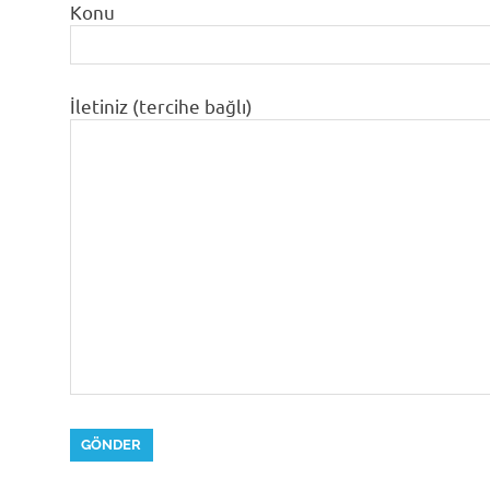
Konu
İletiniz (tercihe bağlı)