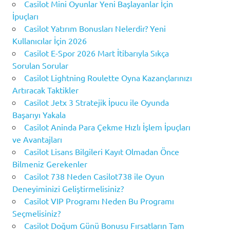
Casilot Mini Oyunlar Yeni Başlayanlar İçin
İpuçları
Casilot Yatırım Bonusları Nelerdir? Yeni
Kullanıcılar İçin 2026
Casilot E-Spor 2026 Mart İtibarıyla Sıkça
Sorulan Sorular
Casilot Lightning Roulette Oyna Kazançlarınızı
Artıracak Taktikler
Casilot Jetx 3 Stratejik İpucu ile Oyunda
Başarıyı Yakala
Casilot Aninda Para Çekme Hızlı İşlem İpuçları
ve Avantajları
Casilot Lisans Bilgileri Kayıt Olmadan Önce
Bilmeniz Gerekenler
Casilot 738 Neden Casilot738 ile Oyun
Deneyiminizi Geliştirmelisiniz?
Casilot VIP Programı Neden Bu Programı
Seçmelisiniz?
Casilot Doğum Günü Bonusu Fırsatların Tam