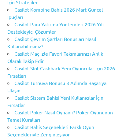
İçin Stratejiler
Casilot Kombine Bahis 2026 Mart Güncel
İpuçları
Casilot Para Yatırma Yöntemleri 2026 Yılı
Destekleyici Çözümler
Casilot Çevrim Şartları Bonusları Nasıl
Kullanabilirsiniz?
Casilot Maç İzle Favori Takımlarınızı Anlık
Olarak Takip Edin
Casilot Slot Cashback Yeni Oyuncular İçin 2026
Fırsatları
Casilot Turnuva Bonusu 3 Adımda Başarıya
Ulaşın
Casilot Sistem Bahisi Yeni Kullanıcılar İçin
Fırsatlar
Casilot Poker Nasıl Oynanır? Poker Oyununun
Temel Kuralları
Casilot Bahis Seçenekleri Farklı Oyun
Seçenekleriyle Zenginleşiyor