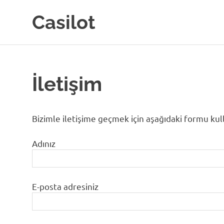
Skip
Casilot
to
content
İletişim
Bizimle iletişime geçmek için aşağıdaki formu kull
Adınız
E-posta adresiniz