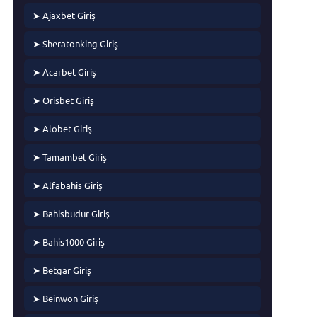
➤ Ajaxbet Giriş
➤ Sheratonking Giriş
➤ Acarbet Giriş
➤ Orisbet Giriş
➤ Alobet Giriş
➤ Tamambet Giriş
➤ Alfabahis Giriş
➤ Bahisbudur Giriş
➤ Bahis1000 Giriş
➤ Betgar Giriş
➤ Beinwon Giriş