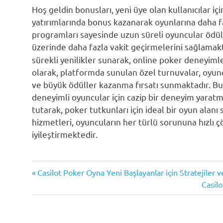
Hoş geldin bonusları, yeni üye olan kullanıcılar iç
yatırımlarında bonus kazanarak oyunlarına daha faz
programları sayesinde uzun süreli oyuncular ödüll
üzerinde daha fazla vakit geçirmelerini sağlamak
sürekli yenilikler sunarak, online poker deneyiml
olarak, platformda sunulan özel turnuvalar, oyun
ve büyük ödüller kazanma fırsatı sunmaktadır. Bu
deneyimli oyuncular için cazip bir deneyim yaratm
tutarak, poker tutkunları için ideal bir oyun alan
hizmetleri, oyuncuların her türlü sorununa hızlı 
iyileştirmektedir.
Casilot
Previous
Yazı
Casilot Poker Oyna Yeni Başlayanlar için Stratejiler ve
oyunları
Post:
Next
Casilo
gezinmesi
Çevrimiçi
Post:
Turnuvalar
Poker