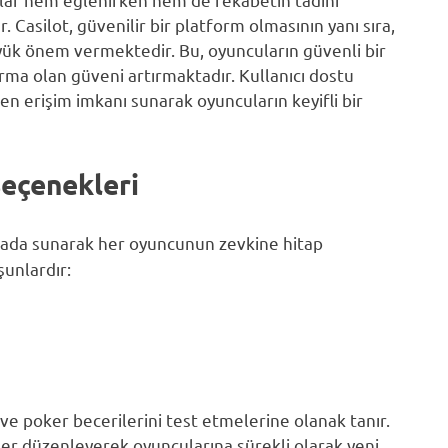
. Casilot, güvenilir bir platform olmasının yanı sıra,
üyük önem vermektedir. Bu, oyuncuların güvenli bir
ma olan güveni artırmaktadır. Kullanıcı dostu
en erişim imkanı sunarak oyuncuların keyifli bir
eçenekleri
r arada sunarak her oyuncunun zevkine hitap
şunlardır:
e ve poker becerilerini test etmelerine olanak tanır.
kler düzenleyerek oyuncularına sürekli olarak yeni