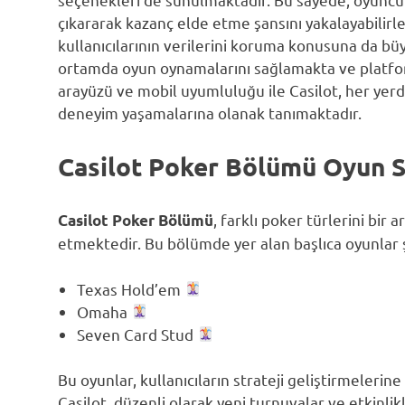
çıkararak kazanç elde etme şansını yakalayabilirler
kullanıcılarının verilerini koruma konusuna da b
ortamda oyun oynamalarını sağlamakta ve platfor
arayüzü ve mobil uyumluluğu ile Casilot, her yerd
deneyim yaşamalarına olanak tanımaktadır.
Casilot Poker Bölümü Oyun S
, farklı poker türlerini bi
Casilot Poker Bölümü
etmektedir. Bu bölümde yer alan başlıca oyunlar 
Texas Hold’em
Omaha
Seven Card Stud
Bu oyunlar, kullanıcıların strateji geliştirmelerin
Casilot, düzenli olarak yeni turnuvalar ve etkinli