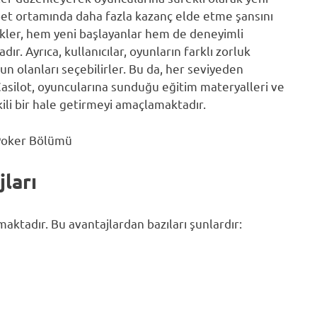
bet ortamında daha fazla kazanç elde etme şansını
ekler, hem yeni başlayanlar hem de deneyimli
r. Ayrıca, kullanıcılar, oyunların farklı zorluk
n olanları seçebilirler. Bu da, her seviyeden
Casilot, oyuncularına sunduğu eğitim materyalleri ve
kili bir hale getirmeyi amaçlamaktadır.
ları
aktadır. Bu avantajlardan bazıları şunlardır: