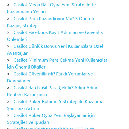
Casilot Mega Ball Oyna Yeni Stratejilerle
Kazanmanın Yolları
Casilot Para Kazandırıyor Mu? 3 Önemli
Kazanç Stratejisi
Casilot Facebook Kayıt Adımları ve Güvenlik
Önlemleri
Casilot Günlük Bonus Yeni Kullanıcılara Özel
Avantajlar
Casilot Minimum Para Çekme Yeni Kullanıcılar
İçin Önemli Bilgiler
Casilot Güvenilir Mı? Farklı Yorumlar ve
Deneyimler
Casilot’dan Nasıl Para Çekilir? Adım Adım
Rehber: Kazancınızı
Casilot Poker Bölümü 5 Strateji ile Kazanma
Şansınızı Artırın
Casilot Poker Oyna Yeni Başlayanlar için
Stratejiler ve İpuçları
Casilot’ya Kayıt Yapmak Kolay Mı? Kayıt