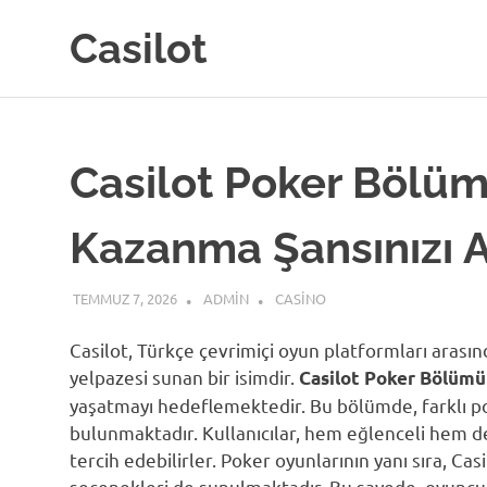
Skip
Casilot
to
content
Casilot Poker Bölümü
Kazanma Şansınızı Ar
TEMMUZ 7, 2026
ADMIN
CASINO
Casilot, Türkçe çevrimiçi oyun platformları arasın
yelpazesi sunan bir isimdir.
Casilot Poker Bölümü
yaşatmayı hedeflemektedir. Bu bölümde, farklı pok
bulunmaktadır. Kullanıcılar, hem eğlenceli hem d
tercih edebilirler. Poker oyunlarının yanı sıra, Casi
seçenekleri de sunulmaktadır. Bu sayede, oyuncu