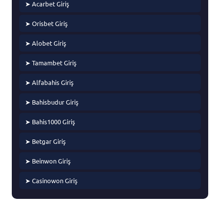
➤ Acarbet Giriş
➤ Orisbet Giriş
➤ Alobet Giriş
➤ Tamambet Giriş
➤ Alfabahis Giriş
➤ Bahisbudur Giriş
➤ Bahis1000 Giriş
➤ Betgar Giriş
➤ Beinwon Giriş
➤ Casinowon Giriş