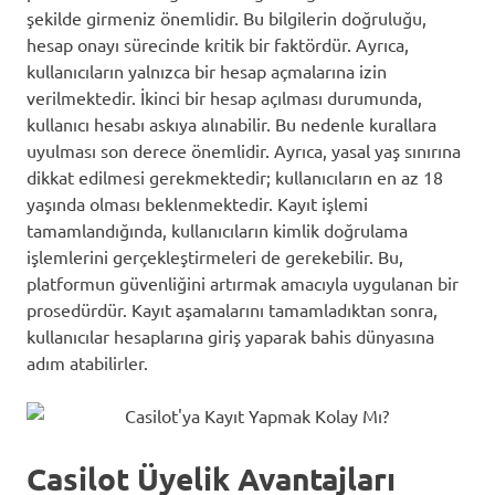
şekilde girmeniz önemlidir. Bu bilgilerin doğruluğu,
hesap onayı sürecinde kritik bir faktördür. Ayrıca,
kullanıcıların yalnızca bir hesap açmalarına izin
verilmektedir. İkinci bir hesap açılması durumunda,
kullanıcı hesabı askıya alınabilir. Bu nedenle kurallara
uyulması son derece önemlidir. Ayrıca, yasal yaş sınırına
dikkat edilmesi gerekmektedir; kullanıcıların en az 18
yaşında olması beklenmektedir. Kayıt işlemi
tamamlandığında, kullanıcıların kimlik doğrulama
işlemlerini gerçekleştirmeleri de gerekebilir. Bu,
platformun güvenliğini artırmak amacıyla uygulanan bir
prosedürdür. Kayıt aşamalarını tamamladıktan sonra,
kullanıcılar hesaplarına giriş yaparak bahis dünyasına
adım atabilirler.
Casilot Üyelik Avantajları