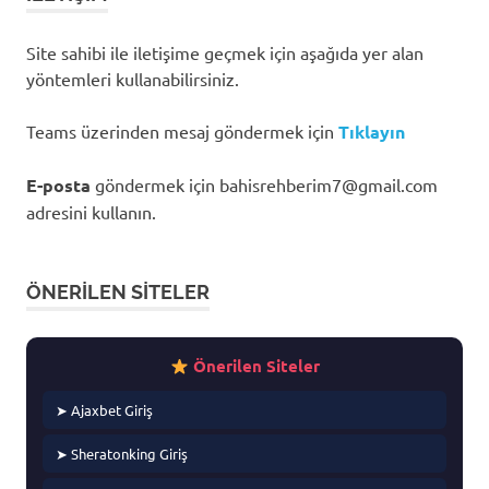
Site sahibi ile iletişime geçmek için aşağıda yer alan
yöntemleri kullanabilirsiniz.
Teams üzerinden mesaj göndermek için
Tıklayın
E-posta
göndermek için
bahisrehberim7@gmail.com
adresini kullanın.
ÖNERILEN SITELER
Önerilen Siteler
➤ Ajaxbet Giriş
➤ Sheratonking Giriş