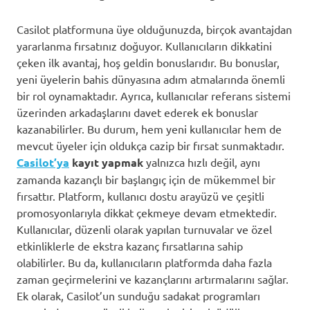
Casilot platformuna üye olduğunuzda, birçok avantajdan
yararlanma fırsatınız doğuyor. Kullanıcıların dikkatini
çeken ilk avantaj, hoş geldin bonuslarıdır. Bu bonuslar,
yeni üyelerin bahis dünyasına adım atmalarında önemli
bir rol oynamaktadır. Ayrıca, kullanıcılar referans sistemi
üzerinden arkadaşlarını davet ederek ek bonuslar
kazanabilirler. Bu durum, hem yeni kullanıcılar hem de
mevcut üyeler için oldukça cazip bir fırsat sunmaktadır.
Casilot’ya
kayıt yapmak
yalnızca hızlı değil, aynı
zamanda kazançlı bir başlangıç için de mükemmel bir
fırsattır. Platform, kullanıcı dostu arayüzü ve çeşitli
promosyonlarıyla dikkat çekmeye devam etmektedir.
Kullanıcılar, düzenli olarak yapılan turnuvalar ve özel
etkinliklerle de ekstra kazanç fırsatlarına sahip
olabilirler. Bu da, kullanıcıların platformda daha fazla
zaman geçirmelerini ve kazançlarını artırmalarını sağlar.
Ek olarak, Casilot’un sunduğu sadakat programları