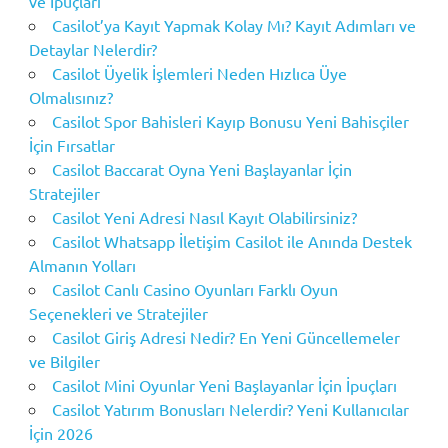
ve İpuçları
Casilot’ya Kayıt Yapmak Kolay Mı? Kayıt Adımları ve
Detaylar Nelerdir?
Casilot Üyelik İşlemleri Neden Hızlıca Üye
Olmalısınız?
Casilot Spor Bahisleri Kayıp Bonusu Yeni Bahisçiler
İçin Fırsatlar
Casilot Baccarat Oyna Yeni Başlayanlar İçin
Stratejiler
Casilot Yeni Adresi Nasıl Kayıt Olabilirsiniz?
Casilot Whatsapp İletişim Casilot ile Anında Destek
Almanın Yolları
Casilot Canlı Casino Oyunları Farklı Oyun
Seçenekleri ve Stratejiler
Casilot Giriş Adresi Nedir? En Yeni Güncellemeler
ve Bilgiler
Casilot Mini Oyunlar Yeni Başlayanlar İçin İpuçları
Casilot Yatırım Bonusları Nelerdir? Yeni Kullanıcılar
İçin 2026