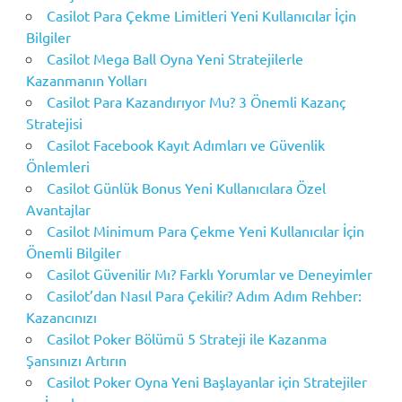
Casilot Para Çekme Limitleri Yeni Kullanıcılar İçin
Bilgiler
Casilot Mega Ball Oyna Yeni Stratejilerle
Kazanmanın Yolları
Casilot Para Kazandırıyor Mu? 3 Önemli Kazanç
Stratejisi
Casilot Facebook Kayıt Adımları ve Güvenlik
Önlemleri
Casilot Günlük Bonus Yeni Kullanıcılara Özel
Avantajlar
Casilot Minimum Para Çekme Yeni Kullanıcılar İçin
Önemli Bilgiler
Casilot Güvenilir Mı? Farklı Yorumlar ve Deneyimler
Casilot’dan Nasıl Para Çekilir? Adım Adım Rehber:
Kazancınızı
Casilot Poker Bölümü 5 Strateji ile Kazanma
Şansınızı Artırın
Casilot Poker Oyna Yeni Başlayanlar için Stratejiler