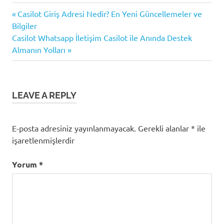
Canlı
Previous
Yazı
Casilot Giriş Adresi Nedir? En Yeni Güncellemeler ve
Oyunlar
Post:
Bilgiler
gezinmesi
Çevrimiçi
Next
Casilot Whatsapp İletişim Casilot ile Anında Destek
Casino
Post:
Almanın Yolları
Kumarhane
Deneyimi
LEAVE A REPLY
E-posta adresiniz yayınlanmayacak.
Gerekli alanlar
*
ile
işaretlenmişlerdir
Yorum
*