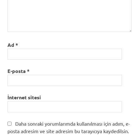
Ad
*
E-posta
*
İnternet sitesi
Daha sonraki yorumlarımda kullanılması için adım, e-
posta adresim ve site adresim bu tarayıcıya kaydedilsin.