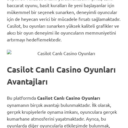
baccarat oyunu, basit kuralları ile yeni başlayanlar için
mükemmel bir seçenek sunarken, deneyimli oyuncular
için de heyecan verici bir mücadele fırsatı sağlamaktadır.
Casilot, bu oyunları sunarken yüksek kaliteli grafikler ve
akıcı bir oyun deneyimi ile oyuncuların memnuniyetini
artırmayı hedeflemektedir.
Casilot Canlı Casino Oyunları
Avantajları
Bu platformda
Casilot Canlı Casino Oyunları
oynamanın birçok avantajı bulunmaktadır. İlk olarak,
gerçek krupiyelerle oynama imkanı, oyunculara gerçek
kumarhane atmosferini yaşatmaktadır. Ayrıca, bu
oyunlarda diğer oyuncularla etkileşimde bulunmak,