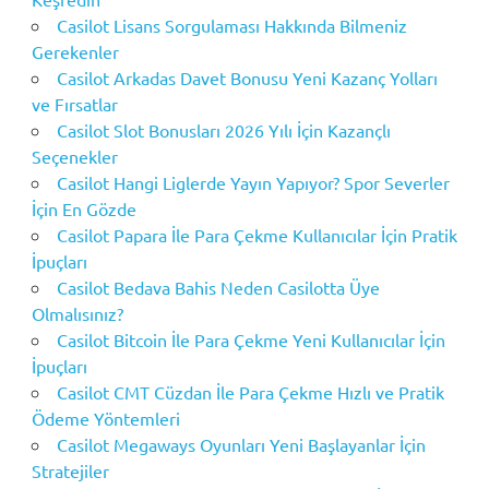
Casilot Lisans Sorgulaması Hakkında Bilmeniz
Gerekenler
Casilot Arkadas Davet Bonusu Yeni Kazanç Yolları
ve Fırsatlar
Casilot Slot Bonusları 2026 Yılı İçin Kazançlı
Seçenekler
Casilot Hangi Liglerde Yayın Yapıyor? Spor Severler
İçin En Gözde
Casilot Papara İle Para Çekme Kullanıcılar İçin Pratik
İpuçları
Casilot Bedava Bahis Neden Casilotta Üye
Olmalısınız?
Casilot Bitcoin İle Para Çekme Yeni Kullanıcılar İçin
İpuçları
Casilot CMT Cüzdan İle Para Çekme Hızlı ve Pratik
Ödeme Yöntemleri
Casilot Megaways Oyunları Yeni Başlayanlar İçin
Stratejiler