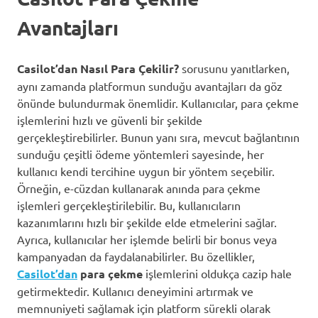
Avantajları
Casilot’dan Nasıl Para Çekilir?
sorusunu yanıtlarken,
aynı zamanda platformun sunduğu avantajları da göz
önünde bulundurmak önemlidir. Kullanıcılar, para çekme
işlemlerini hızlı ve güvenli bir şekilde
gerçekleştirebilirler. Bunun yanı sıra, mevcut bağlantının
sunduğu çeşitli ödeme yöntemleri sayesinde, her
kullanıcı kendi tercihine uygun bir yöntem seçebilir.
Örneğin, e-cüzdan kullanarak anında para çekme
işlemleri gerçekleştirilebilir. Bu, kullanıcıların
kazanımlarını hızlı bir şekilde elde etmelerini sağlar.
Ayrıca, kullanıcılar her işlemde belirli bir bonus veya
kampanyadan da faydalanabilirler. Bu özellikler,
Casilot’dan
para çekme
işlemlerini oldukça cazip hale
getirmektedir. Kullanıcı deneyimini artırmak ve
memnuniyeti sağlamak için platform sürekli olarak