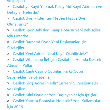
ve İpuçları
Casilot’ya Kayıt Yapmak Kolay Mı? Kayıt Adımları ve
Detaylar Nelerdir?
Casilot Üyelik İşlemleri Neden Hızlıca Üye
Olmalısınız?
Casilot Spor Bahisleri Kayıp Bonusu Yeni Bahisçiler
İçin Fırsatlar
Casilot Baccarat Oyna Yeni Başlayanlar İçin
Stratejiler
Casilot Yeni Adresi Nasıl Kayıt Olabilirsiniz?
Casilot Whatsapp İletişim Casilot ile Anında Destek
Almanın Yolları
Casilot Canlı Casino Oyunları Farklı Oyun
Seçenekleri ve Stratejiler
Casilot Giriş Adresi Nedir? En Yeni Güncellemeler
ve Bilgiler
Casilot Mini Oyunlar Yeni Başlayanlar İçin İpuçları
Casilot Yatırım Bonusları Nelerdir? Yeni Kullanıcılar
İçin 2026