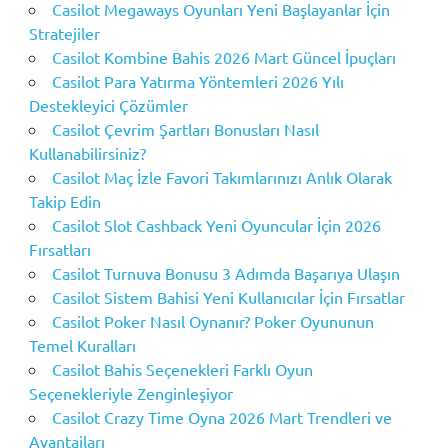
Casilot Megaways Oyunları Yeni Başlayanlar İçin
Stratejiler
Casilot Kombine Bahis 2026 Mart Güncel İpuçları
Casilot Para Yatırma Yöntemleri 2026 Yılı
Destekleyici Çözümler
Casilot Çevrim Şartları Bonusları Nasıl
Kullanabilirsiniz?
Casilot Maç İzle Favori Takımlarınızı Anlık Olarak
Takip Edin
Casilot Slot Cashback Yeni Oyuncular İçin 2026
Fırsatları
Casilot Turnuva Bonusu 3 Adımda Başarıya Ulaşın
Casilot Sistem Bahisi Yeni Kullanıcılar İçin Fırsatlar
Casilot Poker Nasıl Oynanır? Poker Oyununun
Temel Kuralları
Casilot Bahis Seçenekleri Farklı Oyun
Seçenekleriyle Zenginleşiyor
Casilot Crazy Time Oyna 2026 Mart Trendleri ve
Avantajları