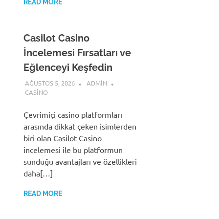
READ MORE
Casilot Casino
İncelemesi Fırsatları ve
Eğlenceyi Keşfedin
AĞUSTOS 5, 2026
ADMIN
CASINO
Çevrimiçi casino platformları
arasında dikkat çeken isimlerden
biri olan Casilot Casino
incelemesi ile bu platformun
sunduğu avantajları ve özellikleri
daha[…]
READ MORE