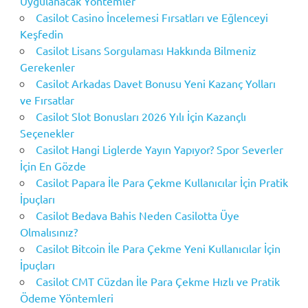
Uygulanacak Yöntemler
Casilot Casino İncelemesi Fırsatları ve Eğlenceyi
Keşfedin
Casilot Lisans Sorgulaması Hakkında Bilmeniz
Gerekenler
Casilot Arkadas Davet Bonusu Yeni Kazanç Yolları
ve Fırsatlar
Casilot Slot Bonusları 2026 Yılı İçin Kazançlı
Seçenekler
Casilot Hangi Liglerde Yayın Yapıyor? Spor Severler
İçin En Gözde
Casilot Papara İle Para Çekme Kullanıcılar İçin Pratik
İpuçları
Casilot Bedava Bahis Neden Casilotta Üye
Olmalısınız?
Casilot Bitcoin İle Para Çekme Yeni Kullanıcılar İçin
İpuçları
Casilot CMT Cüzdan İle Para Çekme Hızlı ve Pratik
Ödeme Yöntemleri