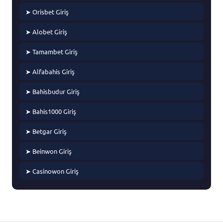
➤ Orisbet Giriş
➤ Alobet Giriş
➤ Tamambet Giriş
➤ Alfabahis Giriş
➤ Bahisbudur Giriş
➤ Bahis1000 Giriş
➤ Betgar Giriş
➤ Beinwon Giriş
➤ Casinowon Giriş