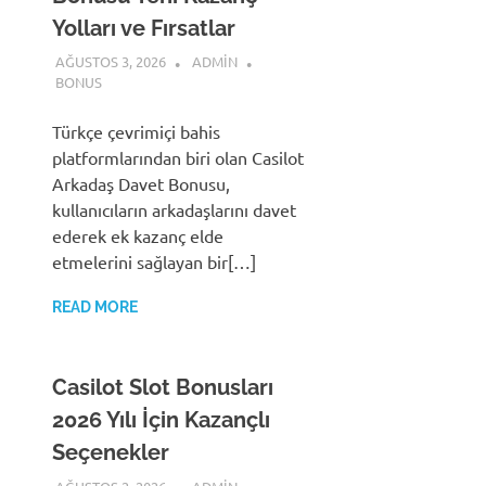
Yolları ve Fırsatlar
AĞUSTOS 3, 2026
ADMIN
BONUS
Türkçe çevrimiçi bahis
platformlarından biri olan Casilot
Arkadaş Davet Bonusu,
kullanıcıların arkadaşlarını davet
ederek ek kazanç elde
etmelerini sağlayan bir[…]
READ MORE
Casilot Slot Bonusları
2026 Yılı İçin Kazançlı
Seçenekler