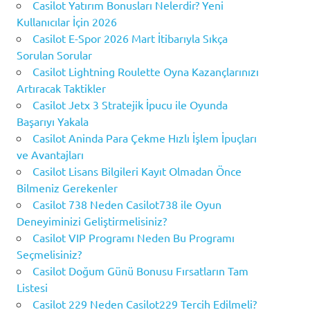
Casilot Yatırım Bonusları Nelerdir? Yeni
Kullanıcılar İçin 2026
Casilot E-Spor 2026 Mart İtibarıyla Sıkça
Sorulan Sorular
Casilot Lightning Roulette Oyna Kazançlarınızı
Artıracak Taktikler
Casilot Jetx 3 Stratejik İpucu ile Oyunda
Başarıyı Yakala
Casilot Aninda Para Çekme Hızlı İşlem İpuçları
ve Avantajları
Casilot Lisans Bilgileri Kayıt Olmadan Önce
Bilmeniz Gerekenler
Casilot 738 Neden Casilot738 ile Oyun
Deneyiminizi Geliştirmelisiniz?
Casilot VIP Programı Neden Bu Programı
Seçmelisiniz?
Casilot Doğum Günü Bonusu Fırsatların Tam
Listesi
Casilot 229 Neden Casilot229 Tercih Edilmeli?