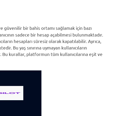
ve güvenilir bir bahis ortamı sağlamak için bazı
lanıcının sadece bir hesap açabilmesi bulunmaktadır.
ıların hesapları süresiz olarak kapatılabilir. Ayrıca,
edir. Bu yaş sınırına uymayan kullanıcıların
r. Bu kurallar, platformun tüm kullanıcılarına eşit ve