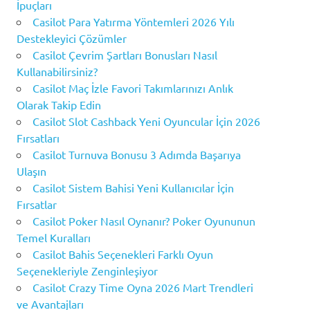
İpuçları
Casilot Para Yatırma Yöntemleri 2026 Yılı
Destekleyici Çözümler
Casilot Çevrim Şartları Bonusları Nasıl
Kullanabilirsiniz?
Casilot Maç İzle Favori Takımlarınızı Anlık
Olarak Takip Edin
Casilot Slot Cashback Yeni Oyuncular İçin 2026
Fırsatları
Casilot Turnuva Bonusu 3 Adımda Başarıya
Ulaşın
Casilot Sistem Bahisi Yeni Kullanıcılar İçin
Fırsatlar
Casilot Poker Nasıl Oynanır? Poker Oyununun
Temel Kuralları
Casilot Bahis Seçenekleri Farklı Oyun
Seçenekleriyle Zenginleşiyor
Casilot Crazy Time Oyna 2026 Mart Trendleri
ve Avantajları