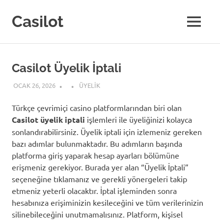
Skip
to
Casilot
MENU
content
Casilot Üyelik İptali
OCAK 26, 2026
ÜYELIK
Türkçe çevrimiçi casino platformlarından biri olan
Casilot üyelik iptali
işlemleri ile üyeliğinizi kolayca
sonlandırabilirsiniz. Üyelik iptali için izlemeniz gereken
bazı adımlar bulunmaktadır. Bu adımların başında
platforma giriş yaparak hesap ayarları bölümüne
erişmeniz gerekiyor. Burada yer alan “Üyelik İptali”
seçeneğine tıklamanız ve gerekli yönergeleri takip
etmeniz yeterli olacaktır. İptal işleminden sonra
hesabınıza erişiminizin kesileceğini ve tüm verilerinizin
silinebileceğini unutmamalısınız. Platform, kişisel