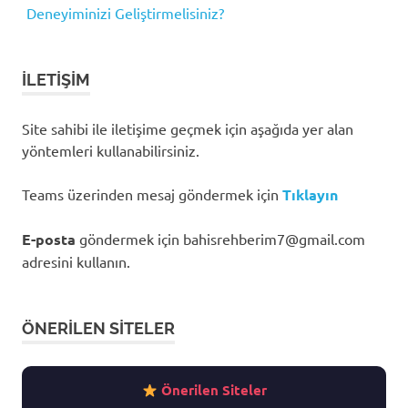
Deneyiminizi Geliştirmelisiniz?
İLETIŞIM
Site sahibi ile iletişime geçmek için aşağıda yer alan
yöntemleri kullanabilirsiniz.
Teams üzerinden mesaj göndermek için
Tıklayın
E-posta
göndermek için
bahisrehberim7@gmail.com
adresini kullanın.
ÖNERILEN SITELER
Önerilen Siteler