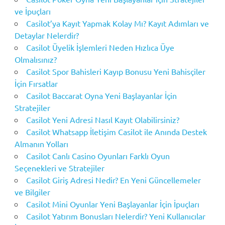
ve İpuçları
Casilot’ya Kayıt Yapmak Kolay Mı? Kayıt Adımları ve
Detaylar Nelerdir?
Casilot Üyelik İşlemleri Neden Hızlıca Üye
Olmalısınız?
Casilot Spor Bahisleri Kayıp Bonusu Yeni Bahisçiler
İçin Fırsatlar
Casilot Baccarat Oyna Yeni Başlayanlar İçin
Stratejiler
Casilot Yeni Adresi Nasıl Kayıt Olabilirsiniz?
Casilot Whatsapp İletişim Casilot ile Anında Destek
Almanın Yolları
Casilot Canlı Casino Oyunları Farklı Oyun
Seçenekleri ve Stratejiler
Casilot Giriş Adresi Nedir? En Yeni Güncellemeler
ve Bilgiler
Casilot Mini Oyunlar Yeni Başlayanlar İçin İpuçları
Casilot Yatırım Bonusları Nelerdir? Yeni Kullanıcılar