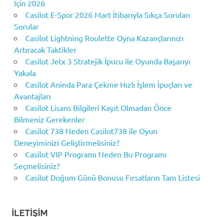
İçin 2026
Casilot E-Spor 2026 Mart İtibarıyla Sıkça Sorulan
Sorular
Casilot Lightning Roulette Oyna Kazançlarınızı
Artıracak Taktikler
Casilot Jetx 3 Stratejik İpucu ile Oyunda Başarıyı
Yakala
Casilot Aninda Para Çekme Hızlı İşlem İpuçları ve
Avantajları
Casilot Lisans Bilgileri Kayıt Olmadan Önce
Bilmeniz Gerekenler
Casilot 738 Neden Casilot738 ile Oyun
Deneyiminizi Geliştirmelisiniz?
Casilot VIP Programı Neden Bu Programı
Seçmelisiniz?
Casilot Doğum Günü Bonusu Fırsatların Tam Listesi
İLETIŞIM