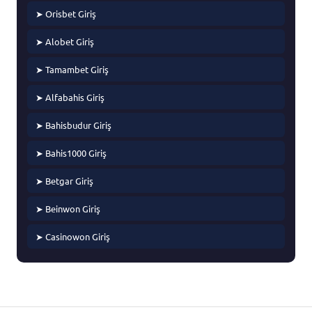
➤ Orisbet Giriş
➤ Alobet Giriş
➤ Tamambet Giriş
➤ Alfabahis Giriş
➤ Bahisbudur Giriş
➤ Bahis1000 Giriş
➤ Betgar Giriş
➤ Beinwon Giriş
➤ Casinowon Giriş