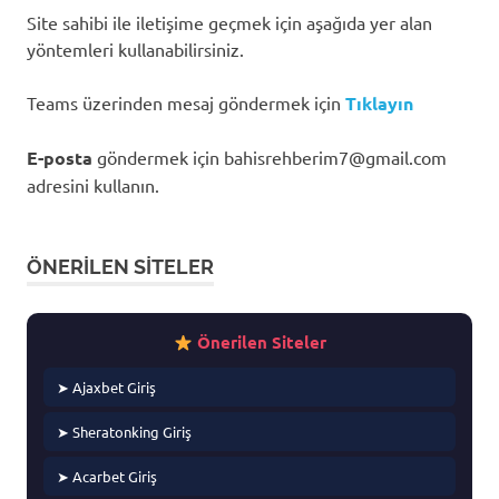
Site sahibi ile iletişime geçmek için aşağıda yer alan
yöntemleri kullanabilirsiniz.
Teams üzerinden mesaj göndermek için
Tıklayın
E-posta
göndermek için
bahisrehberim7@gmail.com
adresini kullanın.
ÖNERILEN SITELER
Önerilen Siteler
➤ Ajaxbet Giriş
➤ Sheratonking Giriş
➤ Acarbet Giriş