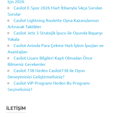
İçin 2026
Casilot E-Spor 2026 Mart İtibarıyla Sıkça Sorulan
Sorular
Casilot Lightning Roulette Oyna Kazançlarınızı
Artıracak Taktikler
Casilot Jetx 3 Stratejik İpucu ile Oyunda Başarıyı
Yakala
Casilot Aninda Para Çekme Hızlı İşlem İpuçları ve
Avantajları
Casilot Lisans Bilgileri Kayıt Olmadan Önce
Bilmeniz Gerekenler
Casilot 738 Neden Casilot738 ile Oyun
Deneyiminizi Geliştirmelisiniz?
Casilot VIP Programı Neden Bu Programı
Seçmelisiniz?
İLETIŞIM