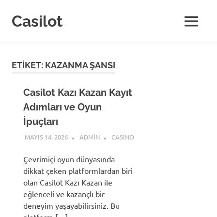
Skip
to
Casilot
MENU
content
ETIKET:
KAZANMA ŞANSI
Casilot Kazı Kazan Kayıt
Adımları ve Oyun
İpuçları
MAYIS 14, 2026
ADMIN
CASINO
Çevrimiçi oyun dünyasında
dikkat çeken platformlardan biri
olan Casilot Kazı Kazan ile
eğlenceli ve kazançlı bir
deneyim yaşayabilirsiniz. Bu
platform,[…]