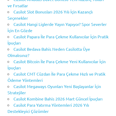
ve Fırsatlar
Casilot Slot Bonusları 2026 Yılı İçin Kazançlı
Seçenekler
Casilot Hangi Liglerde Yayın Yapıyor? Spor Severler
İçin En Gözde
Casilot Papara İle Para Çekme Kullanıcılar İçin Pratik
İpuçları
Casilot Bedava Bahis Neden Casilotta Üye
Olmalısınız?
Casilot Bitcoin İle Para Çekme Yeni Kullanıcılar İçin
İpuçları
Casilot CMT Cüzdan İle Para Çekme Hızlı ve Pratik
Ödeme Yöntemleri
Casilot Megaways Oyunları Yeni Başlayanlar İçin
Stratejiler
Casilot Kombine Bahis 2026 Mart Güncel İpuçları
Casilot Para Yatırma Yöntemleri 2026 Yılı
Destekleyici Çözümler