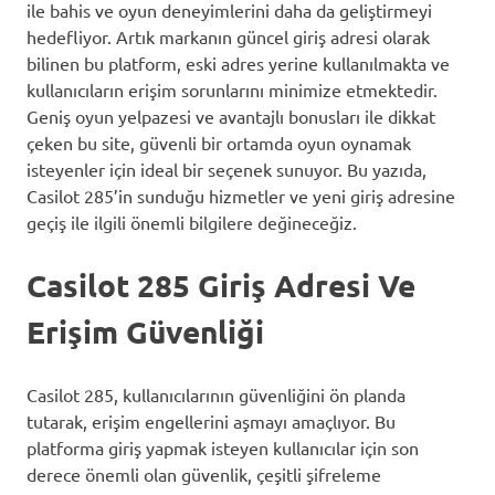
ile bahis ve oyun deneyimlerini daha da geliştirmeyi
hedefliyor. Artık markanın güncel giriş adresi olarak
bilinen bu platform, eski adres yerine kullanılmakta ve
kullanıcıların erişim sorunlarını minimize etmektedir.
Geniş oyun yelpazesi ve avantajlı bonusları ile dikkat
çeken bu site, güvenli bir ortamda oyun oynamak
isteyenler için ideal bir seçenek sunuyor. Bu yazıda,
Casilot 285’in sunduğu hizmetler ve yeni giriş adresine
geçiş ile ilgili önemli bilgilere değineceğiz.
Casilot 285 Giriş Adresi Ve
Erişim Güvenliği
Casilot 285, kullanıcılarının güvenliğini ön planda
tutarak, erişim engellerini aşmayı amaçlıyor. Bu
platforma giriş yapmak isteyen kullanıcılar için son
derece önemli olan güvenlik, çeşitli şifreleme