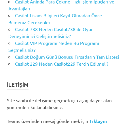
Casilot Aninda Para Çekme Hızlı İşlem İpuçları ve
Avantajları
Casilot Lisans Bilgileri Kayıt Olmadan Önce
Bilmeniz Gerekenler
Casilot 738 Neden Casilot738 ile Oyun
Deneyiminizi Geliştirmelisiniz?
Casilot VIP Programı Neden Bu Programı
Seçmelisiniz?
Casilot Doğum Günü Bonusu Fırsatların Tam Listesi
Casilot 229 Neden Casilot229 Tercih Edilmeli?
İLETIŞIM
Site sahibi ile iletişime geçmek için aşağıda yer alan
yöntemleri kullanabilirsiniz.
Teams üzerinden mesaj göndermek için
Tıklayın