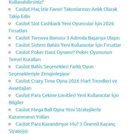
Kullanabilirsiniz?
Casilot Maç İzle Favori Takımlarınızı Anlık Olarak
Takip Edin
Casilot Slot Cashback Yeni Oyuncular İçin 2026
Fırsatları
Casilot Turnuva Bonusu 3 Adımda Başarıya Ulaşın
Casilot Sistem Bahisi Yeni Kullanıcılar İçin Fırsatlar
Casilot Poker Nasıl Oynanır? Poker Oyununun
Temel Kuralları
Casilot Bahis Seçenekleri Farklı Oyun
Seçenekleriyle Zenginleşiyor
Casilot Crazy Time Oyna 2026 Mart Trendleri ve
Avantajları
Casilot Para Çekme Limitleri Yeni Kullanıcılar İçin
Bilgiler
Casilot Mega Ball Oyna Yeni Stratejilerle
Kazanmanın Yolları
Casilot Para Kazandırıyor Mu? 3 Önemli Kazanç
Stratejisi