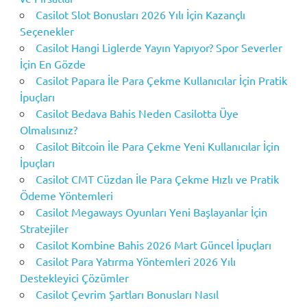
Casilot Slot Bonusları 2026 Yılı İçin Kazançlı
Seçenekler
Casilot Hangi Liglerde Yayın Yapıyor? Spor Severler
İçin En Gözde
Casilot Papara İle Para Çekme Kullanıcılar İçin Pratik
İpuçları
Casilot Bedava Bahis Neden Casilotta Üye
Olmalısınız?
Casilot Bitcoin İle Para Çekme Yeni Kullanıcılar İçin
İpuçları
Casilot CMT Cüzdan İle Para Çekme Hızlı ve Pratik
Ödeme Yöntemleri
Casilot Megaways Oyunları Yeni Başlayanlar İçin
Stratejiler
Casilot Kombine Bahis 2026 Mart Güncel İpuçları
Casilot Para Yatırma Yöntemleri 2026 Yılı
Destekleyici Çözümler
Casilot Çevrim Şartları Bonusları Nasıl