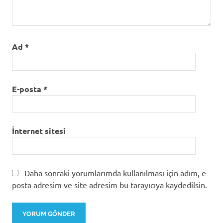
Ad
*
E-posta
*
İnternet sitesi
Daha sonraki yorumlarımda kullanılması için adım, e-
posta adresim ve site adresim bu tarayıcıya kaydedilsin.