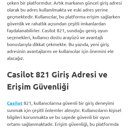
çeken bir platformdur. Artık markanın güncel giriş adresi
olarak bu adres kullanılmakta ve eski adres yerine
geçmektedir. Kullanıcılar, bu platforma erişim sağlarken
güvenlik ve rahatlık açısından çeşitli imkanlardan
faydalanabilirler. Casilot 821, sunduğu geniş oyun
seçenekleri, kullanıcı dostu arayüzü ve avantajlı
bonuslarıyla dikkat çekmekte. Bu yazıda, yeni giriş
adresinin avantajlarını ve kullanıcılar için önemini ele
alacağız.
Casilot 821 Giriş Adresi ve
Erişim Güvenliği
Casilot
821, kullanıcılarına güvenli bir giriş deneyimi
sunmak için çeşitli önlemler almıştır. Kullanıcıların kişisel
bilgileri korunmakta ve bu sayede güvenli bir oyun
ortamı sağlanmaktadır. Erişim güvenliği, bu platformda