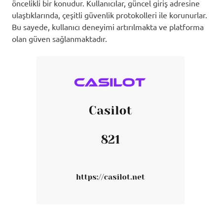
öncelikli bir konudur. Kullanıcılar, güncel giriş adresine
ulaştıklarında, çeşitli güvenlik protokolleri ile korunurlar.
Bu sayede, kullanıcı deneyimi artırılmakta ve platforma
olan güven sağlanmaktadır.