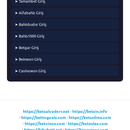
➤ Tamambet Giriş
➤ Alfabahis Giriş
➤ Bahisbudur Giriş
➤ Bahis1000 Giriş
➤ Betgar Giriş
➤ Beinwon Giriş
➤ Casinowon Giriş
https://betsalvadorr.net
-
https://betsin.info
-
https://bettogoalz.com
-
https://betunlims.com
-
https://betvinos.com
-
https://betzulas.com
-
https://bibubett.net
-
https://bircasinos.com