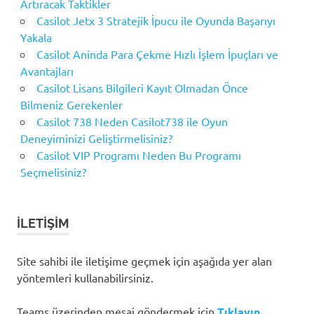
Artıracak Taktikler
Casilot Jetx 3 Stratejik İpucu ile Oyunda Başarıyı
Yakala
Casilot Aninda Para Çekme Hızlı İşlem İpuçları ve
Avantajları
Casilot Lisans Bilgileri Kayıt Olmadan Önce
Bilmeniz Gerekenler
Casilot 738 Neden Casilot738 ile Oyun
Deneyiminizi Geliştirmelisiniz?
Casilot VIP Programı Neden Bu Programı
Seçmelisiniz?
İLETIŞIM
Site sahibi ile iletişime geçmek için aşağıda yer alan
yöntemleri kullanabilirsiniz.
Teams üzerinden mesaj göndermek için
Tıklayın