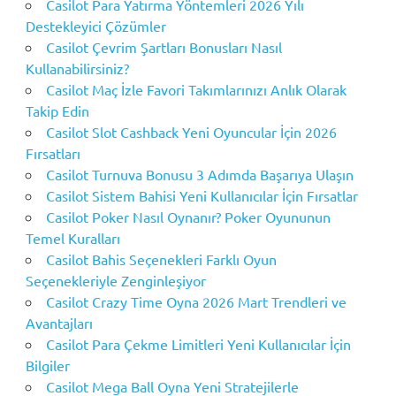
Casilot Para Yatırma Yöntemleri 2026 Yılı
Destekleyici Çözümler
Casilot Çevrim Şartları Bonusları Nasıl
Kullanabilirsiniz?
Casilot Maç İzle Favori Takımlarınızı Anlık Olarak
Takip Edin
Casilot Slot Cashback Yeni Oyuncular İçin 2026
Fırsatları
Casilot Turnuva Bonusu 3 Adımda Başarıya Ulaşın
Casilot Sistem Bahisi Yeni Kullanıcılar İçin Fırsatlar
Casilot Poker Nasıl Oynanır? Poker Oyununun
Temel Kuralları
Casilot Bahis Seçenekleri Farklı Oyun
Seçenekleriyle Zenginleşiyor
Casilot Crazy Time Oyna 2026 Mart Trendleri ve
Avantajları
Casilot Para Çekme Limitleri Yeni Kullanıcılar İçin
Bilgiler
Casilot Mega Ball Oyna Yeni Stratejilerle