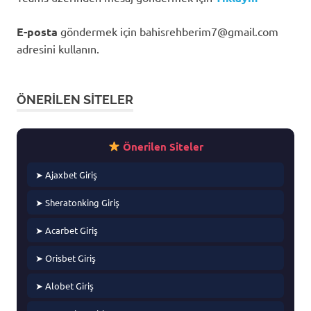
E-posta
göndermek için
bahisrehberim7@gmail.com
adresini kullanın.
ÖNERILEN SITELER
Önerilen Siteler
➤ Ajaxbet Giriş
➤ Sheratonking Giriş
➤ Acarbet Giriş
➤ Orisbet Giriş
➤ Alobet Giriş