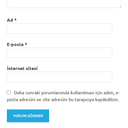
Ad
*
E-posta
*
İnternet sitesi
Daha sonraki yorumlarımda kullanılması için adım, e-
posta adresim ve site adresim bu tarayıcıya kaydedilsin.