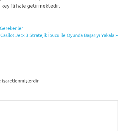
keyifli hale getirmektedir.
z Gerekenler
Next
Casilot Jetx 3 Stratejik İpucu ile Oyunda Başarıyı Yakala
Post:
e işaretlenmişlerdir