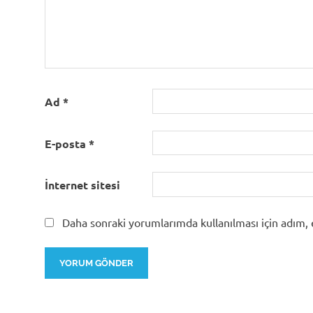
Ad
*
E-posta
*
İnternet sitesi
Daha sonraki yorumlarımda kullanılması için adım, 