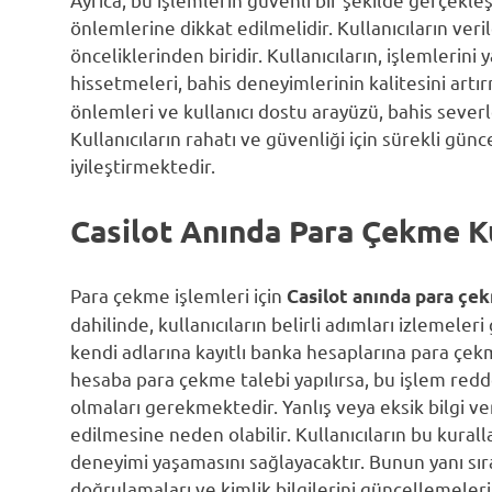
önlemlerine dikkat edilmelidir. Kullanıcıların ve
önceliklerinden biridir. Kullanıcıların, işlemlerin
hissetmeleri, bahis deneyimlerinin kalitesini art
önlemleri ve kullanıcı dostu arayüzü, bahis severl
Kullanıcıların rahatı ve güvenliği için sürekli gü
iyileştirmektedir.
Casilot Anında Para Çekme Ku
Para çekme işlemleri için
Casilot anında para çe
dahilinde, kullanıcıların belirli adımları izlemeleri
kendi adlarına kayıtlı banka hesaplarına para çek
hesaba para çekme talebi yapılırsa, bu işlem redde
olmaları gerekmektedir. Yanlış veya eksik bilgi 
edilmesine neden olabilir. Kullanıcıların bu kural
deneyimi yaşamasını sağlayacaktır. Bunun yanı sıra
doğrulamaları ve kimlik bilgilerini güncellemeleri,