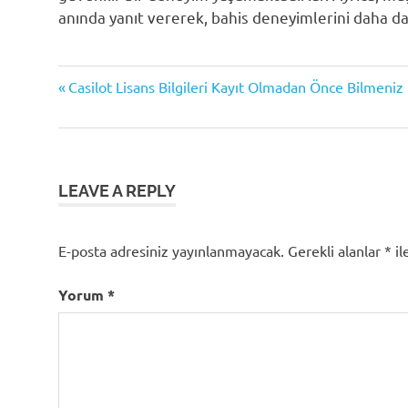
anında yanıt vererek, bahis deneyimlerini daha da 
Casilot
Previous
Yazı
Casilot Lisans Bilgileri Kayıt Olmadan Önce Bilmeni
Para
Post:
Çekme
gezinmesi
Güvenli
işlemler
Hızlı
LEAVE A REPLY
Çekim
E-posta adresiniz yayınlanmayacak.
Gerekli alanlar
*
il
Yorum
*