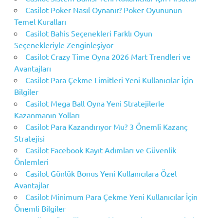
Casilot Poker Nasıl Oynanır? Poker Oyununun
Temel Kuralları
Casilot Bahis Seçenekleri Farklı Oyun
Seçenekleriyle Zenginleşiyor
Casilot Crazy Time Oyna 2026 Mart Trendleri ve
Avantajları
Casilot Para Çekme Limitleri Yeni Kullanıcılar İçin
Bilgiler
Casilot Mega Ball Oyna Yeni Stratejilerle
Kazanmanın Yolları
Casilot Para Kazandırıyor Mu? 3 Önemli Kazanç
Stratejisi
Casilot Facebook Kayıt Adımları ve Güvenlik
Önlemleri
Casilot Günlük Bonus Yeni Kullanıcılara Özel
Avantajlar
Casilot Minimum Para Çekme Yeni Kullanıcılar İçin
Önemli Bilgiler