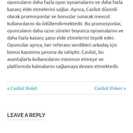
oyuncuların daha fazla oyun oynamalarını ve daha fazla
kazanç elde etmelerini sağlar. Ayrıca, Casilot düzenli
olarak promosyonlar ve bonuslar sunarak mevcut
kullanıcılarını da ödüllendirmektedir. Bu promosyonlar,
oyuncuların daha uzun süreler boyunca oynamalarını ve
daha fazla kazanç şansı elde etmelerini teşvik eder.
Oyuncular ayrıca, her referans verdikleri arkadaş için
bonus kazanma şansına da sahiptir. Casilot, bu
avantajlarla kullanıcılarını memnun etmeye ve
platformda kalmalarını sağlamaya devam etmektedir.
Previous
Next
Yazı
Casilot Rulet
Casilot Poker
Post:
Post:
gezinmesi
LEAVE A REPLY