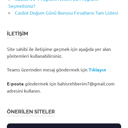
Seçmelisiniz?
Casilot Doğum Günü Bonusu Fırsatların Tam Listesi
İLETIŞIM
Site sahibi ile iletişime geçmek için aşağıda yer alan
yöntemleri kullanabilirsiniz.
Teams üzerinden mesaj göndermek için
Tıklayın
E-posta
göndermek için
bahisrehberim7@gmail.com
adresini kullanın.
ÖNERILEN SITELER