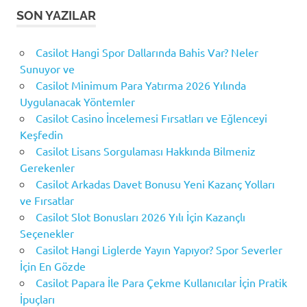
SON YAZILAR
Casilot Hangi Spor Dallarında Bahis Var? Neler
Sunuyor ve
Casilot Minimum Para Yatırma 2026 Yılında
Uygulanacak Yöntemler
Casilot Casino İncelemesi Fırsatları ve Eğlenceyi
Keşfedin
Casilot Lisans Sorgulaması Hakkında Bilmeniz
Gerekenler
Casilot Arkadas Davet Bonusu Yeni Kazanç Yolları
ve Fırsatlar
Casilot Slot Bonusları 2026 Yılı İçin Kazançlı
Seçenekler
Casilot Hangi Liglerde Yayın Yapıyor? Spor Severler
İçin En Gözde
Casilot Papara İle Para Çekme Kullanıcılar İçin Pratik
İpuçları