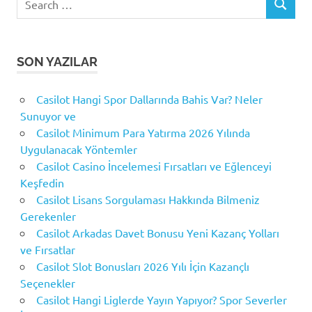
SEARCH
for:
SON YAZILAR
Casilot Hangi Spor Dallarında Bahis Var? Neler
Sunuyor ve
Casilot Minimum Para Yatırma 2026 Yılında
Uygulanacak Yöntemler
Casilot Casino İncelemesi Fırsatları ve Eğlenceyi
Keşfedin
Casilot Lisans Sorgulaması Hakkında Bilmeniz
Gerekenler
Casilot Arkadas Davet Bonusu Yeni Kazanç Yolları
ve Fırsatlar
Casilot Slot Bonusları 2026 Yılı İçin Kazançlı
Seçenekler
Casilot Hangi Liglerde Yayın Yapıyor? Spor Severler