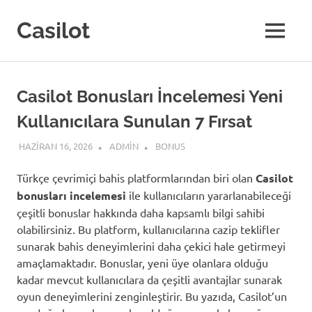
Skip
to
Casilot
MENU
content
Casilot Bonusları İncelemesi Yeni
Kullanıcılara Sunulan 7 Fırsat
HAZIRAN 16, 2026
ADMIN
BONUS
Türkçe çevrimiçi bahis platformlarından biri olan
Casilot
bonusları incelemesi
ile kullanıcıların yararlanabileceği
çeşitli bonuslar hakkında daha kapsamlı bilgi sahibi
olabilirsiniz. Bu platform, kullanıcılarına cazip teklifler
sunarak bahis deneyimlerini daha çekici hale getirmeyi
amaçlamaktadır. Bonuslar, yeni üye olanlara olduğu
kadar mevcut kullanıcılara da çeşitli avantajlar sunarak
oyun deneyimlerini zenginleştirir. Bu yazıda, Casilot’un