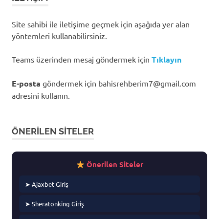
Site sahibi ile iletişime geçmek için aşağıda yer alan
yöntemleri kullanabilirsiniz.
Teams üzerinden mesaj göndermek için
Tıklayın
E-posta
göndermek için
bahisrehberim7@gmail.com
adresini kullanın.
ÖNERILEN SITELER
Önerilen Siteler
➤ Ajaxbet Giriş
➤ Sheratonking Giriş