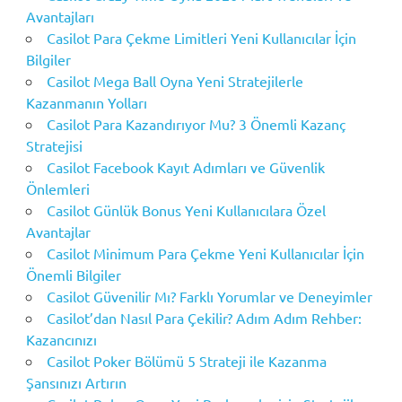
Avantajları
Casilot Para Çekme Limitleri Yeni Kullanıcılar İçin
Bilgiler
Casilot Mega Ball Oyna Yeni Stratejilerle
Kazanmanın Yolları
Casilot Para Kazandırıyor Mu? 3 Önemli Kazanç
Stratejisi
Casilot Facebook Kayıt Adımları ve Güvenlik
Önlemleri
Casilot Günlük Bonus Yeni Kullanıcılara Özel
Avantajlar
Casilot Minimum Para Çekme Yeni Kullanıcılar İçin
Önemli Bilgiler
Casilot Güvenilir Mı? Farklı Yorumlar ve Deneyimler
Casilot’dan Nasıl Para Çekilir? Adım Adım Rehber:
Kazancınızı
Casilot Poker Bölümü 5 Strateji ile Kazanma
Şansınızı Artırın