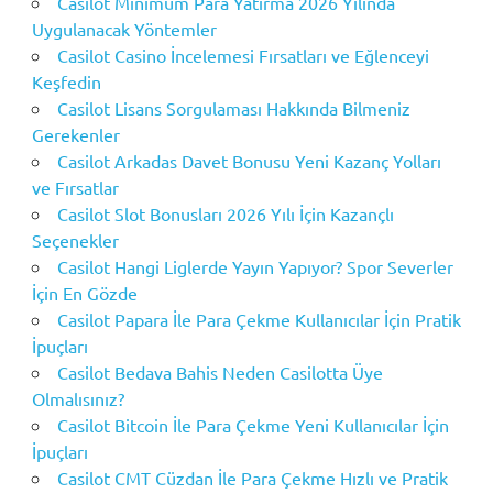
Casilot Minimum Para Yatırma 2026 Yılında
Uygulanacak Yöntemler
Casilot Casino İncelemesi Fırsatları ve Eğlenceyi
Keşfedin
Casilot Lisans Sorgulaması Hakkında Bilmeniz
Gerekenler
Casilot Arkadas Davet Bonusu Yeni Kazanç Yolları
ve Fırsatlar
Casilot Slot Bonusları 2026 Yılı İçin Kazançlı
Seçenekler
Casilot Hangi Liglerde Yayın Yapıyor? Spor Severler
İçin En Gözde
Casilot Papara İle Para Çekme Kullanıcılar İçin Pratik
İpuçları
Casilot Bedava Bahis Neden Casilotta Üye
Olmalısınız?
Casilot Bitcoin İle Para Çekme Yeni Kullanıcılar İçin
İpuçları
Casilot CMT Cüzdan İle Para Çekme Hızlı ve Pratik