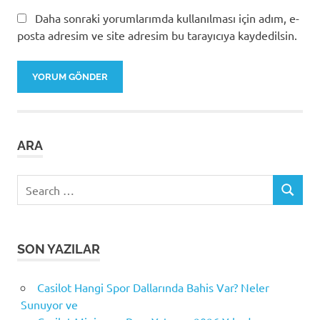
Daha sonraki yorumlarımda kullanılması için adım, e-
posta adresim ve site adresim bu tarayıcıya kaydedilsin.
ARA
Search
SEARCH
for:
SON YAZILAR
Casilot Hangi Spor Dallarında Bahis Var? Neler
Sunuyor ve