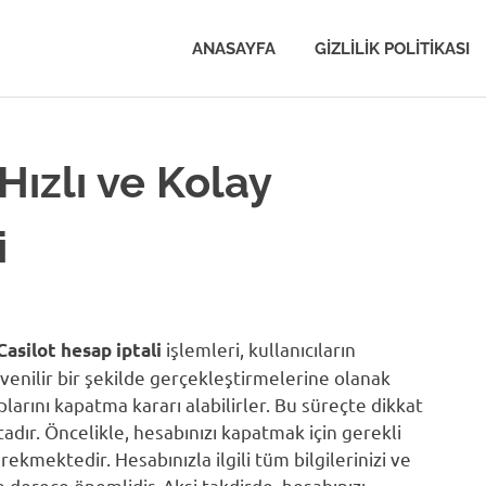
ANASAYFA
GIZLILIK POLITIKASI
Hızlı ve Kolay
i
işlemleri, kullanıcıların
Casilot hesap iptali
enilir bir şekilde gerçekleştirmelerine olanak
plarını kapatma kararı alabilirler. Bu süreçte dikkat
dır. Öncelikle, hesabınızı kapatmak için gerekli
rekmektedir. Hesabınızla ilgili tüm bilgilerinizi ve
derece önemlidir. Aksi takdirde, hesabınızı