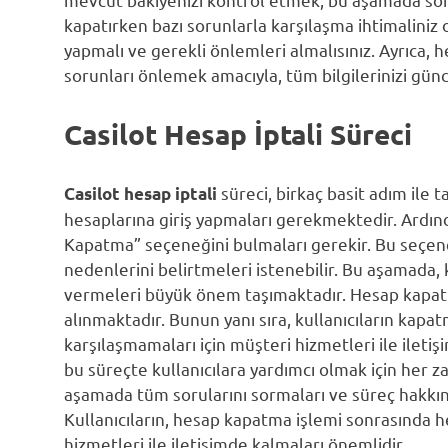
kapatırken bazı sorunlarla karşılaşma ihtimaliniz ol
yapmalı ve gerekli önlemleri almalısınız. Ayrıca, 
sorunları önlemek amacıyla, tüm bilgilerinizi gün
Casilot Hesap İptali Süreci
süreci, birkaç basit adım ile 
Casilot hesap iptali
hesaplarına giriş yapmaları gerekmektedir. Ardı
Kapatma” seçeneğini bulmaları gerekir. Bu seçene
nedenlerini belirtmeleri istenebilir. Bu aşamada, k
vermeleri büyük önem taşımaktadır. Hesap kapatma 
alınmaktadır. Bunun yanı sıra, kullanıcıların kapa
karşılaşmamaları için müşteri hizmetleri ile ileti
bu süreçte kullanıcılara yardımcı olmak için her z
aşamada tüm sorularını sormaları ve süreç hakkında
Kullanıcıların, hesap kapatma işlemi sonrasında 
hizmetleri ile iletişimde kalmaları önemlidir.