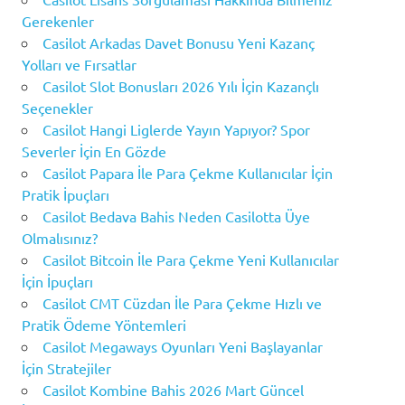
Gerekenler
Casilot Arkadas Davet Bonusu Yeni Kazanç
Yolları ve Fırsatlar
Casilot Slot Bonusları 2026 Yılı İçin Kazançlı
Seçenekler
Casilot Hangi Liglerde Yayın Yapıyor? Spor
Severler İçin En Gözde
Casilot Papara İle Para Çekme Kullanıcılar İçin
Pratik İpuçları
Casilot Bedava Bahis Neden Casilotta Üye
Olmalısınız?
Casilot Bitcoin İle Para Çekme Yeni Kullanıcılar
İçin İpuçları
Casilot CMT Cüzdan İle Para Çekme Hızlı ve
Pratik Ödeme Yöntemleri
Casilot Megaways Oyunları Yeni Başlayanlar
İçin Stratejiler
Casilot Kombine Bahis 2026 Mart Güncel