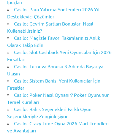
İpuçları
Casilot Para Yatırma Yöntemleri 2026 Yılı
Destekleyici Çözümler
Casilot Çevrim Şartları Bonusları Nasıl
Kullanabilirsiniz?
Casilot Maç İzle Favori Takımlarınızı Anlık
Olarak Takip Edin
Casilot Slot Cashback Yeni Oyuncular İçin 2026
Fırsatları
Casilot Turnuva Bonusu 3 Adımda Başarıya
Ulaşın
Casilot Sistem Bahisi Yeni Kullanıcılar İçin
Fırsatlar
Casilot Poker Nasıl Oynanır? Poker Oyununun
Temel Kuralları
Casilot Bahis Seçenekleri Farklı Oyun
Seçenekleriyle Zenginleşiyor
Casilot Crazy Time Oyna 2026 Mart Trendleri
ve Avantajları