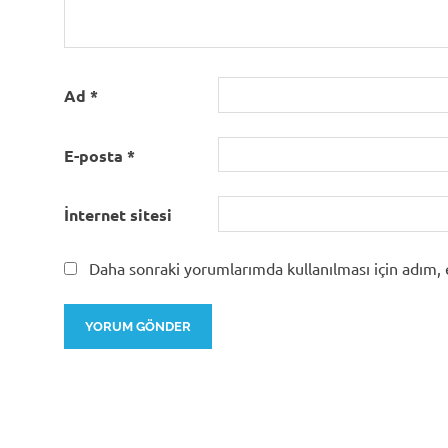
Ad
*
E-posta
*
İnternet sitesi
Daha sonraki yorumlarımda kullanılması için adım, 