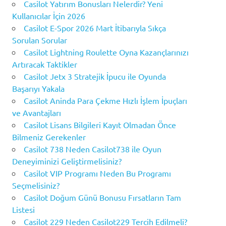
Casilot Yatırım Bonusları Nelerdir? Yeni
Kullanıcılar İçin 2026
Casilot E-Spor 2026 Mart İtibarıyla Sıkça
Sorulan Sorular
Casilot Lightning Roulette Oyna Kazançlarınızı
Artıracak Taktikler
Casilot Jetx 3 Stratejik İpucu ile Oyunda
Başarıyı Yakala
Casilot Aninda Para Çekme Hızlı İşlem İpuçları
ve Avantajları
Casilot Lisans Bilgileri Kayıt Olmadan Önce
Bilmeniz Gerekenler
Casilot 738 Neden Casilot738 ile Oyun
Deneyiminizi Geliştirmelisiniz?
Casilot VIP Programı Neden Bu Programı
Seçmelisiniz?
Casilot Doğum Günü Bonusu Fırsatların Tam
Listesi
Casilot 229 Neden Casilot229 Tercih Edilmeli?