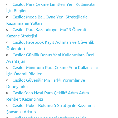
Casilot Para Çekme Limitleri Yeni Kullanıcılar
İçin Bilgiler
Casilot Mega Ball Oyna Yeni Stratejilerle
Kazanmanın Yolları
Casilot Para Kazandırıyor Mu? 3 Önemli
Kazanç Stratejisi
Casilot Facebook Kayıt Adımları ve Güvenlik
Önlemleri
Casilot Günlük Bonus Yeni Kullanıcılara Özel
Avantajlar
Casilot Minimum Para Çekme Yeni Kullanıcılar
İçin Önemli Bilgiler
Casilot Güvenilir Mı? Farklı Yorumlar ve
Deneyimler
Casilot’dan Nasıl Para Çekilir? Adım Adım
Rehber: Kazancınızı
Casilot Poker Bölümü 5 Strateji ile Kazanma
Şansınızı Artırın
Casilot Poker Oyna Yeni Başlayanlar için