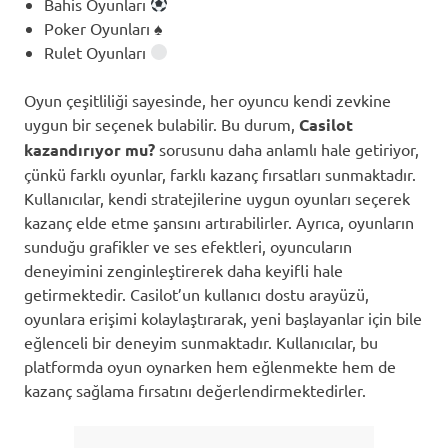
Bahis Oyunları
Poker Oyunları ♠️
Rulet Oyunları
Oyun çeşitliliği sayesinde, her oyuncu kendi zevkine
uygun bir seçenek bulabilir. Bu durum,
Casilot
kazandırıyor mu?
sorusunu daha anlamlı hale getiriyor,
çünkü farklı oyunlar, farklı kazanç fırsatları sunmaktadır.
Kullanıcılar, kendi stratejilerine uygun oyunları seçerek
kazanç elde etme şansını artırabilirler. Ayrıca, oyunların
sunduğu grafikler ve ses efektleri, oyuncuların
deneyimini zenginleştirerek daha keyifli hale
getirmektedir. Casilot’un kullanıcı dostu arayüzü,
oyunlara erişimi kolaylaştırarak, yeni başlayanlar için bile
eğlenceli bir deneyim sunmaktadır. Kullanıcılar, bu
platformda oyun oynarken hem eğlenmekte hem de
kazanç sağlama fırsatını değerlendirmektedirler.