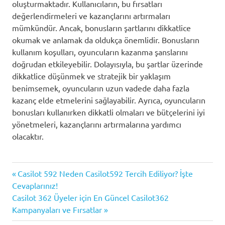
oluşturmaktadır. Kullanıcıların, bu fırsatları
değerlendirmeleri ve kazançlarını artırmaları
mümkündür. Ancak, bonusların şartlarını dikkatlice
okumak ve anlamak da oldukça önemlidir. Bonusların
kullanım koşulları, oyuncuların kazanma şanslarını
doğrudan etkileyebilir. Dolayısıyla, bu şartlar üzerinde
dikkatlice düşünmek ve stratejik bir yaklaşım
benimsemek, oyuncuların uzun vadede daha fazla
kazanç elde etmelerini sağlayabilir. Ayrıca, oyuncuların
bonusları kullanırken dikkatli olmaları ve bütçelerini iyi
yönetmeleri, kazançlarını artırmalarına yardımcı
olacaktır.
Bahis
Previous
Yazı
Casilot 592 Neden Casilot592 Tercih Ediliyor? İşte
Kazançları
Post:
Cevaplarınız!
gezinmesi
Casilot
Next
Casilot 362 Üyeler için En Güncel Casilot362
oyunları
Post:
Kampanyaları ve Fırsatlar
Çevrimiçi