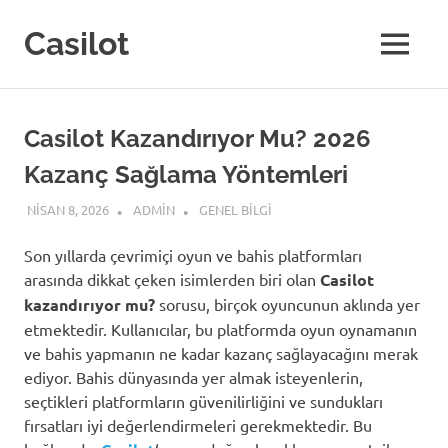
Skip
to
Casilot
MENU
content
Casilot Kazandırıyor Mu? 2026
Kazanç Sağlama Yöntemleri
NISAN 8, 2026
ADMIN
GENEL BILGI
Son yıllarda çevrimiçi oyun ve bahis platformları
arasında dikkat çeken isimlerden biri olan
Casilot
kazandırıyor mu?
sorusu, birçok oyuncunun aklında yer
etmektedir. Kullanıcılar, bu platformda oyun oynamanın
ve bahis yapmanın ne kadar kazanç sağlayacağını merak
ediyor. Bahis dünyasında yer almak isteyenlerin,
seçtikleri platformların güvenilirliğini ve sundukları
fırsatları iyi değerlendirmeleri gerekmektedir. Bu