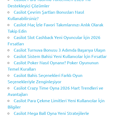
Destekleyici Çözümler
Casilot Çevrim Şartları Bonusları Nasıl
Kullanabilirsiniz?
Casilot Maç İzle Favori Takımlarınızı Anlık Olarak
Takip Edin
Casilot Slot Cashback Yeni Oyuncular İçin 2026
Fırsatları
Casilot Turnuva Bonusu 3 Adımda Başarıya Ulaşın
Casilot Sistem Bahisi Yeni Kullanıcılar İçin Fırsatlar
Casilot Poker Nasıl Oynanır? Poker Oyununun
Temel Kuralları
Casilot Bahis Seçenekleri Farklı Oyun
Seçenekleriyle Zenginleşiyor
Casilot Crazy Time Oyna 2026 Mart Trendleri ve
Avantajları
Casilot Para Çekme Limitleri Yeni Kullanıcılar İçin
Bilgiler
Casilot Mega Ball Oyna Yeni Stratejilerle