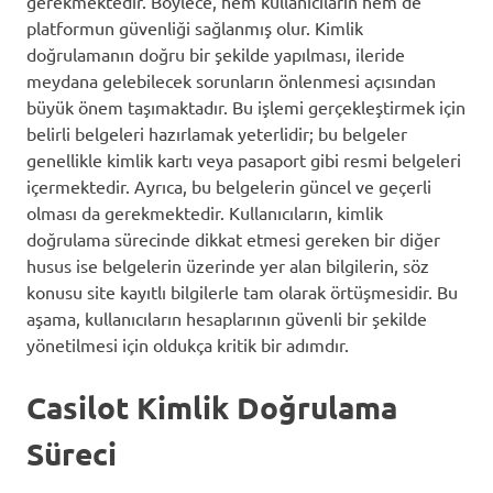
gerekmektedir. Böylece, hem kullanıcıların hem de
platformun güvenliği sağlanmış olur. Kimlik
doğrulamanın doğru bir şekilde yapılması, ileride
meydana gelebilecek sorunların önlenmesi açısından
büyük önem taşımaktadır. Bu işlemi gerçekleştirmek için
belirli belgeleri hazırlamak yeterlidir; bu belgeler
genellikle kimlik kartı veya pasaport gibi resmi belgeleri
içermektedir. Ayrıca, bu belgelerin güncel ve geçerli
olması da gerekmektedir. Kullanıcıların, kimlik
doğrulama sürecinde dikkat etmesi gereken bir diğer
husus ise belgelerin üzerinde yer alan bilgilerin, söz
konusu site kayıtlı bilgilerle tam olarak örtüşmesidir. Bu
aşama, kullanıcıların hesaplarının güvenli bir şekilde
yönetilmesi için oldukça kritik bir adımdır.
Casilot Kimlik Doğrulama
Süreci