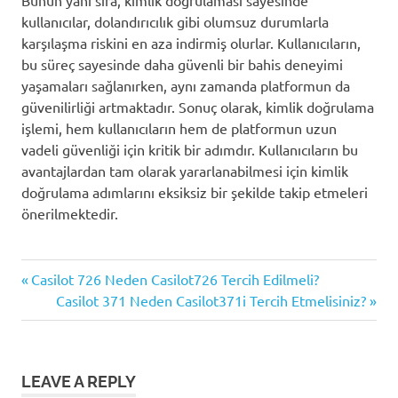
kullanıcılar, dolandırıcılık gibi olumsuz durumlarla
karşılaşma riskini en aza indirmiş olurlar. Kullanıcıların,
bu süreç sayesinde daha güvenli bir bahis deneyimi
yaşamaları sağlanırken, aynı zamanda platformun da
güvenilirliği artmaktadır. Sonuç olarak, kimlik doğrulama
işlemi, hem kullanıcıların hem de platformun uzun
vadeli güvenliği için kritik bir adımdır. Kullanıcıların bu
avantajlardan tam olarak yararlanabilmesi için kimlik
doğrulama adımlarını eksiksiz bir şekilde takip etmeleri
önerilmektedir.
Bahis
Previous
Yazı
Casilot 726 Neden Casilot726 Tercih Edilmeli?
Hesap
Post:
Next
Casilot 371 Neden Casilot371i Tercih Etmelisiniz?
Koruma
gezinmesi
Post:
Casilot
Güvenlik
Kimlik
LEAVE A REPLY