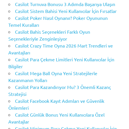
Casilot Turnuva Bonusu 3 Adımda Başarıya Ulaşın
Casilot Sistem Bahisi Yeni Kullanıcılar İçin Fırsatlar
Casilot Poker Nasıl Oynanır? Poker Oyununun
Temel Kuralları
Casilot Bahis Seçenekleri Farklı Oyun
Seçenekleriyle Zenginleşiyor
Casilot Crazy Time Oyna 2026 Mart Trendleri ve
Avantajları
Casilot Para Çekme Limitleri Yeni Kullanıcılar İçin
Bilgiler
Casilot Mega Ball Oyna Yeni Stratejilerle
Kazanmanın Yolları
Casilot Para Kazandırıyor Mu? 3 Önemli Kazanç
Stratejisi
Casilot Facebook Kayıt Adımları ve Güvenlik
Önlemleri
Casilot Günlük Bonus Yeni Kullanıcılara Özel
Avantajlar
Casilot Minimum Para Çekme Yeni Kullanıcılar İçin