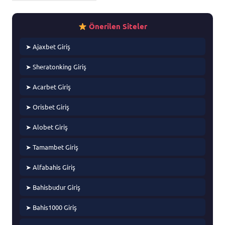
Önerilen Siteler
➤ Ajaxbet Giriş
➤ Sheratonking Giriş
➤ Acarbet Giriş
➤ Orisbet Giriş
➤ Alobet Giriş
➤ Tamambet Giriş
➤ Alfabahis Giriş
➤ Bahisbudur Giriş
➤ Bahis1000 Giriş