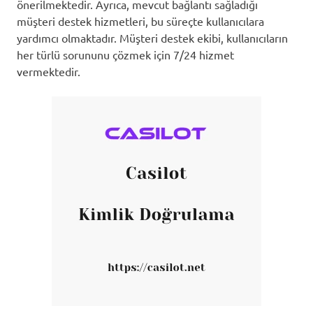
önerilmektedir. Ayrıca, mevcut bağlantı sağladığı
müşteri destek hizmetleri, bu süreçte kullanıcılara
yardımcı olmaktadır. Müşteri destek ekibi, kullanıcıların
her türlü sorununu çözmek için 7/24 hizmet
vermektedir.