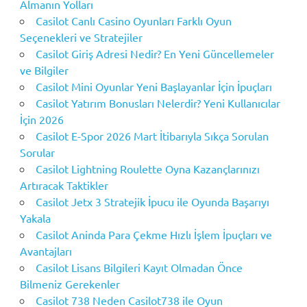
Almanın Yolları
Casilot Canlı Casino Oyunları Farklı Oyun
Seçenekleri ve Stratejiler
Casilot Giriş Adresi Nedir? En Yeni Güncellemeler
ve Bilgiler
Casilot Mini Oyunlar Yeni Başlayanlar İçin İpuçları
Casilot Yatırım Bonusları Nelerdir? Yeni Kullanıcılar
İçin 2026
Casilot E-Spor 2026 Mart İtibarıyla Sıkça Sorulan
Sorular
Casilot Lightning Roulette Oyna Kazançlarınızı
Artıracak Taktikler
Casilot Jetx 3 Stratejik İpucu ile Oyunda Başarıyı
Yakala
Casilot Aninda Para Çekme Hızlı İşlem İpuçları ve
Avantajları
Casilot Lisans Bilgileri Kayıt Olmadan Önce
Bilmeniz Gerekenler
Casilot 738 Neden Casilot738 ile Oyun