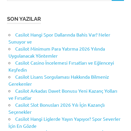
SON YAZILAR
Casilot Hangi Spor Dallarında Bahis Var? Neler
Sunuyor ve
Casilot Minimum Para Yatırma 2026 Yılında
Uygulanacak Yöntemler
Casilot Casino İncelemesi Fırsatları ve Eğlenceyi
Keşfedin
Casilot Lisans Sorgulaması Hakkında Bilmeniz
Gerekenler
Casilot Arkadas Davet Bonusu Yeni Kazanç Yolları
ve Fırsatlar
Casilot Slot Bonusları 2026 Yılı İçin Kazançlı
Seçenekler
Casilot Hangi Liglerde Yayın Yapıyor? Spor Severler
İçin En Gözde