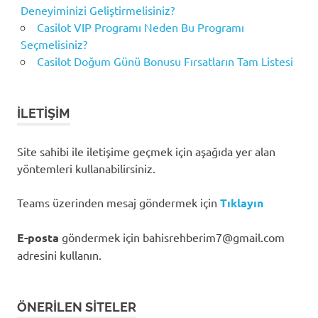
Deneyiminizi Geliştirmelisiniz?
Casilot VIP Programı Neden Bu Programı
Seçmelisiniz?
Casilot Doğum Günü Bonusu Fırsatların Tam Listesi
İLETIŞIM
Site sahibi ile iletişime geçmek için aşağıda yer alan
yöntemleri kullanabilirsiniz.
Teams üzerinden mesaj göndermek için
Tıklayın
E-posta
göndermek için
bahisrehberim7@gmail.com
adresini kullanın.
ÖNERILEN SITELER