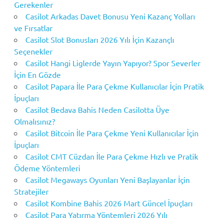
Gerekenler
Casilot Arkadas Davet Bonusu Yeni Kazanç Yolları
ve Fırsatlar
Casilot Slot Bonusları 2026 Yılı İçin Kazançlı
Seçenekler
Casilot Hangi Liglerde Yayın Yapıyor? Spor Severler
İçin En Gözde
Casilot Papara İle Para Çekme Kullanıcılar İçin Pratik
İpuçları
Casilot Bedava Bahis Neden Casilotta Üye
Olmalısınız?
Casilot Bitcoin İle Para Çekme Yeni Kullanıcılar İçin
İpuçları
Casilot CMT Cüzdan İle Para Çekme Hızlı ve Pratik
Ödeme Yöntemleri
Casilot Megaways Oyunları Yeni Başlayanlar İçin
Stratejiler
Casilot Kombine Bahis 2026 Mart Güncel İpuçları
Casilot Para Yatırma Yöntemleri 2026 Yılı