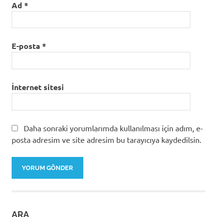
Ad
*
E-posta
*
İnternet sitesi
Daha sonraki yorumlarımda kullanılması için adım, e-
posta adresim ve site adresim bu tarayıcıya kaydedilsin.
ARA