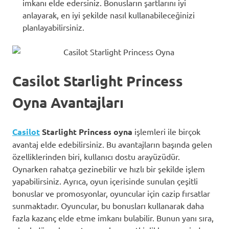
imkanı elde edersiniz. Bonusların şartlarını iyi
anlayarak, en iyi şekilde nasıl kullanabileceğinizi
planlayabilirsiniz.
Casilot Starlight Princess
Oyna Avantajları
Casilot
Starlight Princess oyna
işlemleri ile birçok
avantaj elde edebilirsiniz. Bu avantajların başında gelen
özelliklerinden biri, kullanıcı dostu arayüzüdür.
Oynarken rahatça gezinebilir ve hızlı bir şekilde işlem
yapabilirsiniz. Ayrıca, oyun içerisinde sunulan çeşitli
bonuslar ve promosyonlar, oyuncular için cazip fırsatlar
sunmaktadır. Oyuncular, bu bonusları kullanarak daha
fazla kazanç elde etme imkanı bulabilir. Bunun yanı sıra,