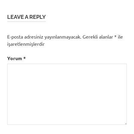
Oyun
Deneyimi
Starlight
LEAVE A REPLY
Princess
İpuçları
E-posta adresiniz yayınlanmayacak.
Gerekli alanlar
*
ile
işaretlenmişlerdir
Yorum
*