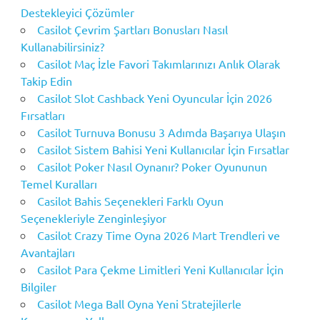
Destekleyici Çözümler
Casilot Çevrim Şartları Bonusları Nasıl
Kullanabilirsiniz?
Casilot Maç İzle Favori Takımlarınızı Anlık Olarak
Takip Edin
Casilot Slot Cashback Yeni Oyuncular İçin 2026
Fırsatları
Casilot Turnuva Bonusu 3 Adımda Başarıya Ulaşın
Casilot Sistem Bahisi Yeni Kullanıcılar İçin Fırsatlar
Casilot Poker Nasıl Oynanır? Poker Oyununun
Temel Kuralları
Casilot Bahis Seçenekleri Farklı Oyun
Seçenekleriyle Zenginleşiyor
Casilot Crazy Time Oyna 2026 Mart Trendleri ve
Avantajları
Casilot Para Çekme Limitleri Yeni Kullanıcılar İçin
Bilgiler
Casilot Mega Ball Oyna Yeni Stratejilerle