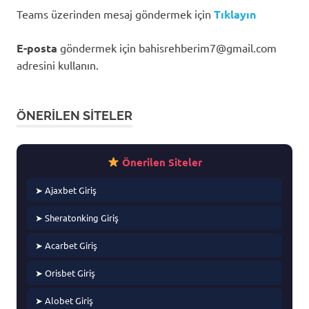
Teams üzerinden mesaj göndermek için
Tıklayın
E-posta
göndermek için
bahisrehberim7@gmail.com
adresini kullanın.
ÖNERILEN SITELER
Önerilen Siteler
➤ Ajaxbet Giriş
➤ Sheratonking Giriş
➤ Acarbet Giriş
➤ Orisbet Giriş
➤ Alobet Giriş