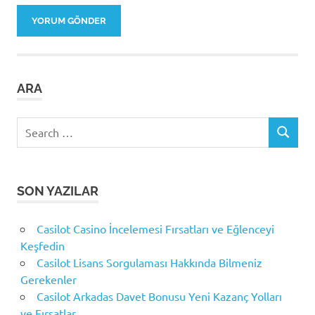
ARA
Search
SEARCH
for:
SON YAZILAR
Casilot Casino İncelemesi Fırsatları ve Eğlenceyi
Keşfedin
Casilot Lisans Sorgulaması Hakkında Bilmeniz
Gerekenler
Casilot Arkadas Davet Bonusu Yeni Kazanç Yolları
ve Fırsatlar