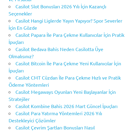
Casilot Slot Bonusları 2026 Yılı İçin Kazançlı
Seçenekler
Casilot Hangi Liglerde Yayın Yapıyor? Spor Severler
İçin En Gözde
Casilot Papara İle Para Çekme Kullanıcılar İçin Pratik
İpuçları
Casilot Bedava Bahis Neden Casilotta Üye
Olmalısınız?
Casilot Bitcoin İle Para Çekme Yeni Kullanıcılar İçin
İpuçları
Casilot CMT Cüzdan İle Para Çekme Hızlı ve Pratik
Ödeme Yöntemleri
Casilot Megaways Oyunları Yeni Başlayanlar İçin
Stratejiler
Casilot Kombine Bahis 2026 Mart Güncel İpuçları
Casilot Para Yatırma Yöntemleri 2026 Yılı
Destekleyici Çözümler
Casilot Çevrim Şartları Bonusları Nasıl