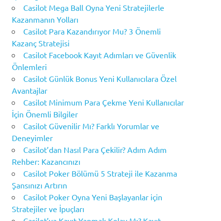
Casilot Mega Ball Oyna Yeni Stratejilerle
Kazanmanın Yolları
Casilot Para Kazandırıyor Mu? 3 Önemli
Kazanç Stratejisi
Casilot Facebook Kayıt Adımları ve Güvenlik
Önlemleri
Casilot Günlük Bonus Yeni Kullanıcılara Özel
Avantajlar
Casilot Minimum Para Çekme Yeni Kullanıcılar
İçin Önemli Bilgiler
Casilot Güvenilir Mı? Farklı Yorumlar ve
Deneyimler
Casilot’dan Nasıl Para Çekilir? Adım Adım
Rehber: Kazancınızı
Casilot Poker Bölümü 5 Strateji ile Kazanma
Şansınızı Artırın
Casilot Poker Oyna Yeni Başlayanlar için
Stratejiler ve İpuçları
Casilot’ya Kayıt Yapmak Kolay Mı? Kayıt