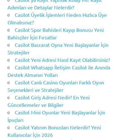
Adımları ve Detaylar Nelerdir?
Casilot Üyelik İşlemleri Neden Hızlıca Üye
Olmalısınız?
Casilot Spor Bahisleri Kayıp Bonusu Yeni
Bahisçiler İçin Fırsatlar
Casilot Baccarat Oyna Yeni Başlayanlar İçin
Stratejiler
Casilot Yeni Adresi Nasıl Kayıt Olabilirsiniz?
Casilot Whatsapp İletişim Casilot ile Anında
Destek Almanın Yolları
Casilot Canlı Casino Oyunları Farklı Oyun
Seçenekleri ve Stratejiler
Casilot Giriş Adresi Nedir? En Yeni
Güncellemeler ve Bilgiler
Casilot Mini Oyunlar Yeni Başlayanlar İçin
İpuçları
Casilot Yatırım Bonusları Nelerdir? Yeni
Kullanıcılar İçin 2026