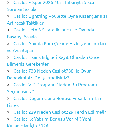
Casilot E-Spor 2026 Mart İtibarıyla Sıkça
Sorulan Sorular
Casilot Lightning Roulette Oyna Kazançlarınızı
Artıracak Taktikler
Casilot Jetx 3 Stratejik İpucu ile Oyunda
Başarıyı Yakala
Casilot Aninda Para Çekme Hızlı İşlem İpuçları
ve Avantajları
Casilot Lisans Bilgileri Kayıt Olmadan Önce
Bilmeniz Gerekenler
Casilot 738 Neden Casilot738 ile Oyun
Deneyiminizi Geliştirmelisiniz?
Casilot VIP Programı Neden Bu Programı
Seçmelisiniz?
Casilot Doğum Günü Bonusu Fırsatların Tam
Listesi
Casilot 229 Neden Casilot229 Tercih Edilmeli?
Casilot İlk Yatırım Bonusu Var Mı? Yeni
Kullanıcılar İçin 2026