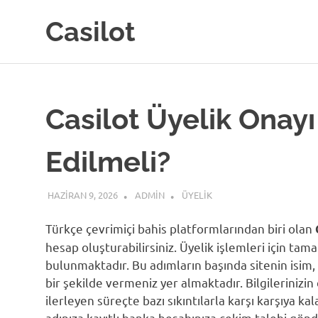
Skip
Casilot
to
content
Casilot Üyelik Onayı
Edilmeli?
HAZIRAN 9, 2026
ADMIN
ÜYELIK
Türkçe çevrimiçi bahis platformlarından biri olan
hesap oluşturabilirsiniz. Üyelik işlemleri için ta
bulunmaktadır. Bu adımların başında sitenin isim, 
bir şekilde vermeniz yer almaktadır. Bilgilerinizi
ilerleyen süreçte bazı sıkıntılarla karşı karşıya ka
adınıza kayıtlı banka hesabınıza çekim talebi gönd