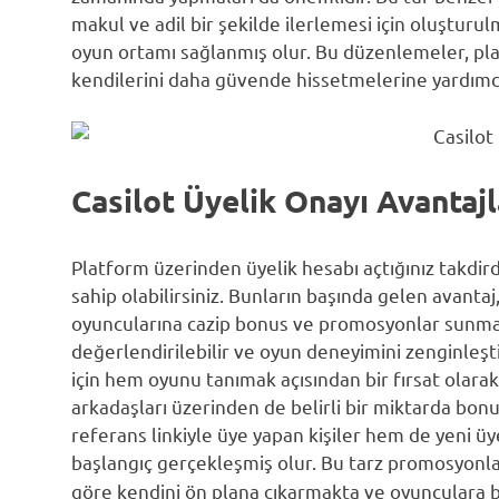
makul ve adil bir şekilde ilerlemesi için oluşturul
oyun ortamı sağlanmış olur. Bu düzenlemeler, platf
kendilerini daha güvende hissetmelerine yardımc
Casilot Üyelik Onayı Avantajl
Platform üzerinden üyelik hesabı açtığınız takdir
sahip olabilirsiniz. Bunların başında gelen avantaj
oyuncularına cazip bonus ve promosyonlar sunmakt
değerlendirilebilir ve oyun deneyimini zenginleşti
için hem oyunu tanımak açısından bir fırsat olarak 
arkadaşları üzerinden de belirli bir miktarda bonu
referans linkiyle üye yapan kişiler hem de yeni üye
başlangıç gerçekleşmiş olur. Bu tarz promosyonl
göre kendini ön plana çıkarmakta ve oyunculara b