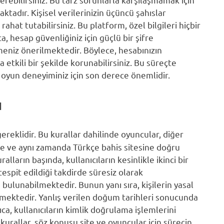
tadır. Kişisel verilerinizin üçüncü şahıslar
ahat tutabilirsiniz. Bu platform, özel bilgileri hiçbir
 hesap güvenliğiniz için güçlü bir şifre
rmeniz önerilmektedir. Böylece, hesabınızın
a etkili bir şekilde korunabilirsiniz. Bu süreçte
 oyun deneyiminiz için son derece önemlidir.
ı
gereklidir. Bu kurallar dahilinde oyuncular, diğer
e ve aynı zamanda Türkçe bahis sitesine doğru
alların başında, kullanıcıların kesinlikle ikinci bir
espit edildiği takdirde süresiz olarak
ı bulunabilmektedir. Bunun yanı sıra, kişilerin yasal
kmektedir. Yanlış verilen doğum tarihleri sonucunda
ca, kullanıcıların kimlik doğrulama işlemlerini
urallar, söz konusu site ve oyuncular için sürecin