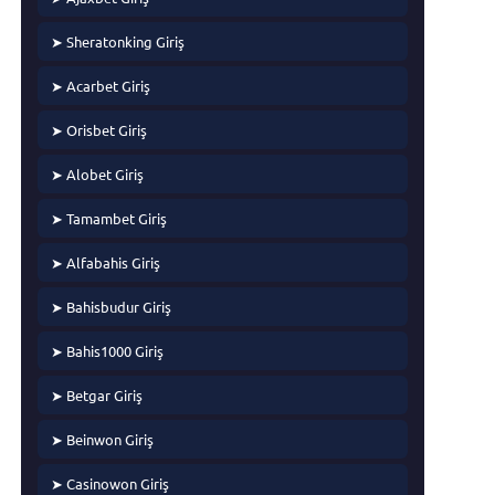
➤ Sheratonking Giriş
➤ Acarbet Giriş
➤ Orisbet Giriş
➤ Alobet Giriş
➤ Tamambet Giriş
➤ Alfabahis Giriş
➤ Bahisbudur Giriş
➤ Bahis1000 Giriş
➤ Betgar Giriş
➤ Beinwon Giriş
➤ Casinowon Giriş