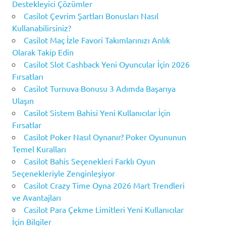
Destekleyici Çözümler
Casilot Çevrim Şartları Bonusları Nasıl
Kullanabilirsiniz?
Casilot Maç İzle Favori Takımlarınızı Anlık
Olarak Takip Edin
Casilot Slot Cashback Yeni Oyuncular İçin 2026
Fırsatları
Casilot Turnuva Bonusu 3 Adımda Başarıya
Ulaşın
Casilot Sistem Bahisi Yeni Kullanıcılar İçin
Fırsatlar
Casilot Poker Nasıl Oynanır? Poker Oyununun
Temel Kuralları
Casilot Bahis Seçenekleri Farklı Oyun
Seçenekleriyle Zenginleşiyor
Casilot Crazy Time Oyna 2026 Mart Trendleri
ve Avantajları
Casilot Para Çekme Limitleri Yeni Kullanıcılar
İçin Bilgiler