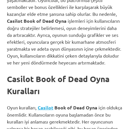
semboller ve bonus özellikleri ile karşılaşarak büyük
kazançlar elde etme şansına sahip olurlar. Bu nedenle,
Casilot Book of Dead Oyna
işlemleri için kullanıcıların
doğru stratejiler belirlemesi, oyun deneyimlerini daha
da artıracaktır. Ayrıca, oyunun sunduğu grafikler ve ses
efektleri, oyunculara gerçek bir kumarhane atmosferi
yaratmakta ve adeta oyun dünyasının içine çekmektedir.
Oyun, kullanıcıların dikkatini çeken detaylarıyla doludur
ve her yeni döndürmede heyecanı artırmaktadır.
Casilot Book of Dead Oyna
Kuralları
Oyun kuralları,
Casilot
Book of Dead Oyna
için oldukça
önemlidir. Kullanıcıların oyuna başlamadan önce bu
kuralları iyi anlaması gerekmektedir. Her oyuncunun
yalnızca bir hesap açabileceği gibi, bu hesap üzerinden