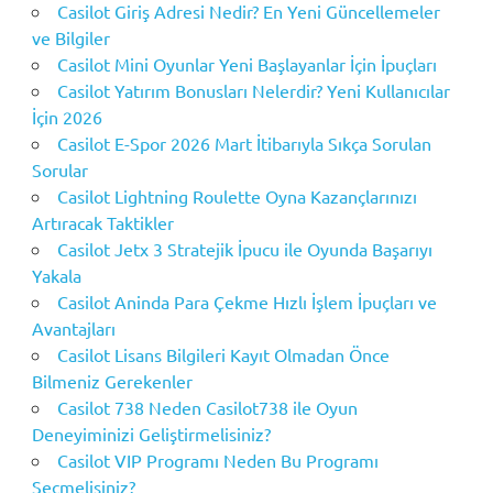
Casilot Giriş Adresi Nedir? En Yeni Güncellemeler
ve Bilgiler
Casilot Mini Oyunlar Yeni Başlayanlar İçin İpuçları
Casilot Yatırım Bonusları Nelerdir? Yeni Kullanıcılar
İçin 2026
Casilot E-Spor 2026 Mart İtibarıyla Sıkça Sorulan
Sorular
Casilot Lightning Roulette Oyna Kazançlarınızı
Artıracak Taktikler
Casilot Jetx 3 Stratejik İpucu ile Oyunda Başarıyı
Yakala
Casilot Aninda Para Çekme Hızlı İşlem İpuçları ve
Avantajları
Casilot Lisans Bilgileri Kayıt Olmadan Önce
Bilmeniz Gerekenler
Casilot 738 Neden Casilot738 ile Oyun
Deneyiminizi Geliştirmelisiniz?
Casilot VIP Programı Neden Bu Programı
Seçmelisiniz?