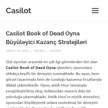
Skip
to
Casilot
MENU
content
Casilot Book of Dead Oyna
Büyüleyici Kazanç Stratejileri
MAYIS 19, 2026
ADMIN
CASINO
Slot oyunları arasında en çok ilgi görenlerden biri olan
Casilot Book of Dead Oyna
işlemleri, oyunculara
oldukça keyifli bir deneyim sunmaktadır. Bu oyun, hem
görsel tasarımıyla hem de sunduğu kazanma fırsatlarıyla
dikkat çekmektedir. Oyun, antik Mısır temasıyla
zenginleştirilmiş olup, kullanıcıları macera dolu bir
yolculuğa çıkarmaktadır. Antik Mısır’ın mistik atmosferi,
oyuncuları büyüleyerek onlara unutulmaz bir deneyim
yaşatmaktadır. Oyuncular, bu platformda çeşitli