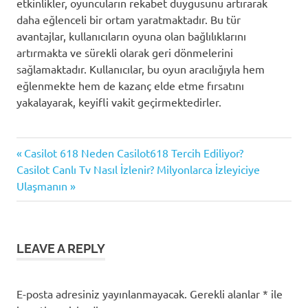
etkinlikler, oyuncuların rekabet duygusunu artırarak
daha eğlenceli bir ortam yaratmaktadır. Bu tür
avantajlar, kullanıcıların oyuna olan bağlılıklarını
artırmakta ve sürekli olarak geri dönmelerini
sağlamaktadır. Kullanıcılar, bu oyun aracılığıyla hem
eğlenmekte hem de kazanç elde etme fırsatını
yakalayarak, keyifli vakit geçirmektedirler.
Antik
Previous
Yazı
Casilot 618 Neden Casilot618 Tercih Ediliyor?
Mısır
Next
Post:
Casilot Canlı Tv Nasıl İzlenir? Milyonlarca İzleyiciye
Teması
gezinmesi
Post:
Ulaşmanın
Casilot
Slot
Oyunları
Oyun
LEAVE A REPLY
Stratejileri
E-posta adresiniz yayınlanmayacak.
Gerekli alanlar
*
ile