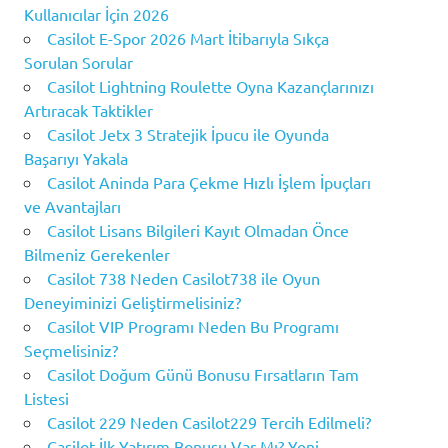
Kullanıcılar İçin 2026
Casilot E-Spor 2026 Mart İtibarıyla Sıkça
Sorulan Sorular
Casilot Lightning Roulette Oyna Kazançlarınızı
Artıracak Taktikler
Casilot Jetx 3 Stratejik İpucu ile Oyunda
Başarıyı Yakala
Casilot Aninda Para Çekme Hızlı İşlem İpuçları
ve Avantajları
Casilot Lisans Bilgileri Kayıt Olmadan Önce
Bilmeniz Gerekenler
Casilot 738 Neden Casilot738 ile Oyun
Deneyiminizi Geliştirmelisiniz?
Casilot VIP Programı Neden Bu Programı
Seçmelisiniz?
Casilot Doğum Günü Bonusu Fırsatların Tam
Listesi
Casilot 229 Neden Casilot229 Tercih Edilmeli?
Casilot İlk Yatırım Bonusu Var Mı? Yeni