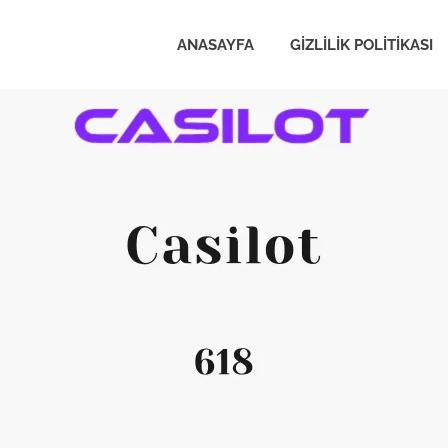
ANASAYFA
GIZLILIK POLITIKASI