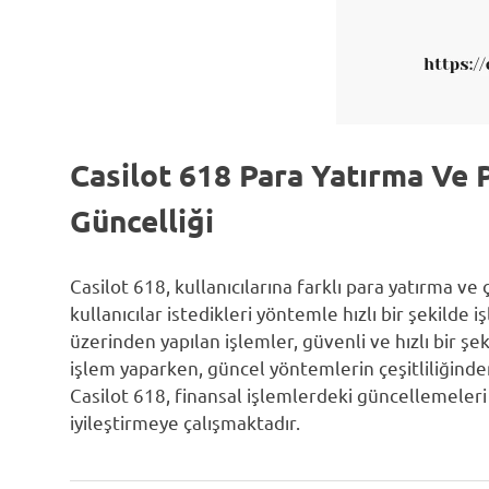
Casilot 618 Para Yatırma Ve
Güncelliği
Casilot 618, kullanıcılarına farklı para yatırma 
kullanıcılar istedikleri yöntemle hızlı bir şekilde 
üzerinden yapılan işlemler, güvenli ve hızlı bir ş
işlem yaparken, güncel yöntemlerin çeşitliliğinden 
Casilot 618, finansal işlemlerdeki güncellemeleri
iyileştirmeye çalışmaktadır.