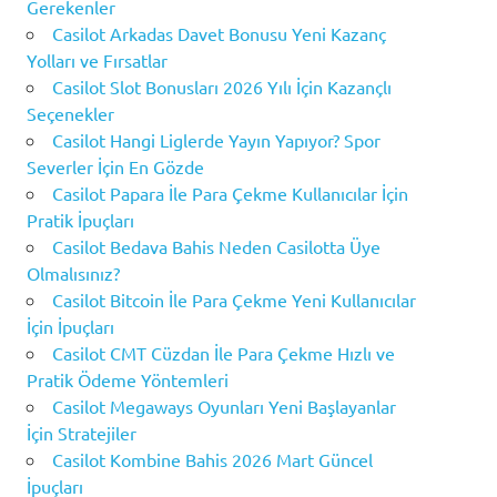
Gerekenler
Casilot Arkadas Davet Bonusu Yeni Kazanç
Yolları ve Fırsatlar
Casilot Slot Bonusları 2026 Yılı İçin Kazançlı
Seçenekler
Casilot Hangi Liglerde Yayın Yapıyor? Spor
Severler İçin En Gözde
Casilot Papara İle Para Çekme Kullanıcılar İçin
Pratik İpuçları
Casilot Bedava Bahis Neden Casilotta Üye
Olmalısınız?
Casilot Bitcoin İle Para Çekme Yeni Kullanıcılar
İçin İpuçları
Casilot CMT Cüzdan İle Para Çekme Hızlı ve
Pratik Ödeme Yöntemleri
Casilot Megaways Oyunları Yeni Başlayanlar
İçin Stratejiler
Casilot Kombine Bahis 2026 Mart Güncel
İpuçları