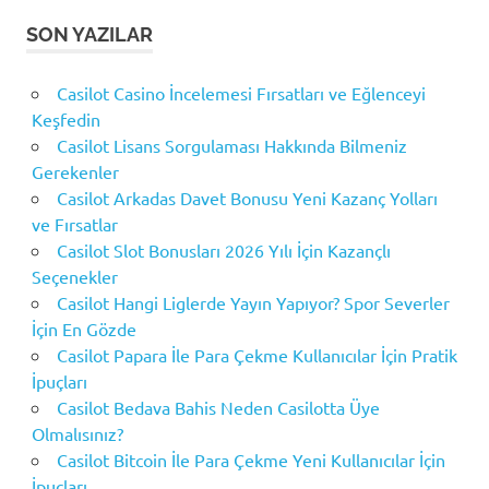
SON YAZILAR
Casilot Casino İncelemesi Fırsatları ve Eğlenceyi
Keşfedin
Casilot Lisans Sorgulaması Hakkında Bilmeniz
Gerekenler
Casilot Arkadas Davet Bonusu Yeni Kazanç Yolları
ve Fırsatlar
Casilot Slot Bonusları 2026 Yılı İçin Kazançlı
Seçenekler
Casilot Hangi Liglerde Yayın Yapıyor? Spor Severler
İçin En Gözde
Casilot Papara İle Para Çekme Kullanıcılar İçin Pratik
İpuçları
Casilot Bedava Bahis Neden Casilotta Üye
Olmalısınız?
Casilot Bitcoin İle Para Çekme Yeni Kullanıcılar İçin
İpuçları