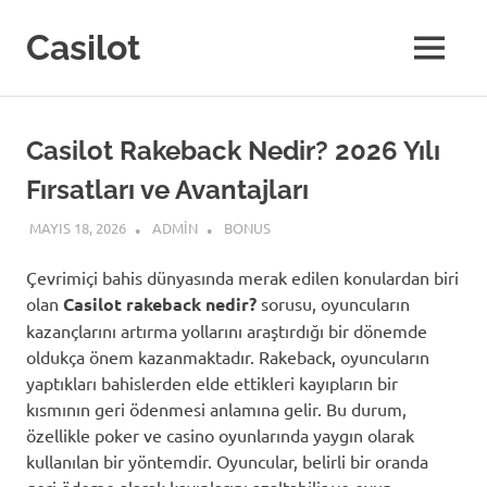
Skip
to
Casilot
MENU
content
Casilot Rakeback Nedir? 2026 Yılı
Fırsatları ve Avantajları
MAYIS 18, 2026
ADMIN
BONUS
Çevrimiçi bahis dünyasında merak edilen konulardan biri
olan
Casilot rakeback nedir?
sorusu, oyuncuların
kazançlarını artırma yollarını araştırdığı bir dönemde
oldukça önem kazanmaktadır. Rakeback, oyuncuların
yaptıkları bahislerden elde ettikleri kayıpların bir
kısmının geri ödenmesi anlamına gelir. Bu durum,
özellikle poker ve casino oyunlarında yaygın olarak
kullanılan bir yöntemdir. Oyuncular, belirli bir oranda
geri ödeme alarak kayıplarını azaltabilir ve oyun