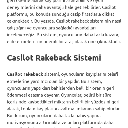
deneyimlerini daha avantajlı hale getirebilirler. Casilot
platformu, bu konuda sunduğu cazip fırsatlarla dikkat
çekmektedir. Bu yazıda, Casilot rakeback sisteminin nasıl
çalıştığını ve oyunculara sağladığı avantajları
inceleyeceğiz. Bu sistem, oyuncuların daha fazla kazanç
elde etmeleri için önemli bir araç olarak öne çıkmaktadır.
Casilot Rakeback Sistemi
Casilot rakeback
sistemi, oyuncuların kayıplarını telafi
etmelerine yardımcı olan bir yapıdır. Bu sistem,
oyuncuların yaptıkları bahislerden belli bir oranın geri
ödenmesi esasına dayanır. Oyuncular, belirli bir süre
içerisinde kaybettikleri miktarın belirli bir yüzdesini geri
alarak, toplam kayıplarını azaltma imkanına sahip olurlar.
Bu durum, oyuncuların daha fazla bahis yapma
motivasyonunu artırmakta ve onları platformda daha