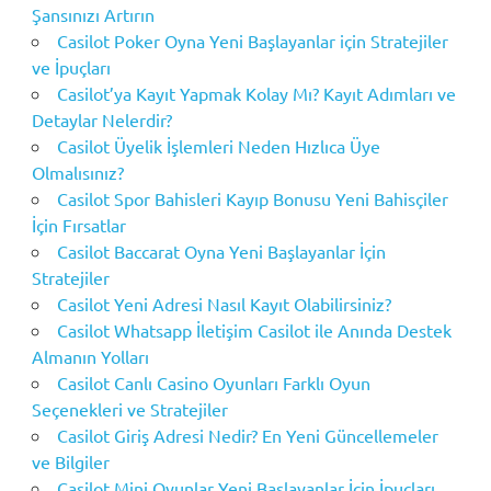
Şansınızı Artırın
Casilot Poker Oyna Yeni Başlayanlar için Stratejiler
ve İpuçları
Casilot’ya Kayıt Yapmak Kolay Mı? Kayıt Adımları ve
Detaylar Nelerdir?
Casilot Üyelik İşlemleri Neden Hızlıca Üye
Olmalısınız?
Casilot Spor Bahisleri Kayıp Bonusu Yeni Bahisçiler
İçin Fırsatlar
Casilot Baccarat Oyna Yeni Başlayanlar İçin
Stratejiler
Casilot Yeni Adresi Nasıl Kayıt Olabilirsiniz?
Casilot Whatsapp İletişim Casilot ile Anında Destek
Almanın Yolları
Casilot Canlı Casino Oyunları Farklı Oyun
Seçenekleri ve Stratejiler
Casilot Giriş Adresi Nedir? En Yeni Güncellemeler
ve Bilgiler
Casilot Mini Oyunlar Yeni Başlayanlar İçin İpuçları