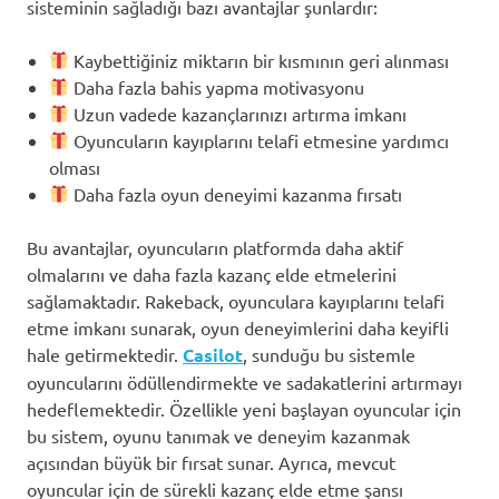
sisteminin sağladığı bazı avantajlar şunlardır:
Kaybettiğiniz miktarın bir kısmının geri alınması
Daha fazla bahis yapma motivasyonu
Uzun vadede kazançlarınızı artırma imkanı
Oyuncuların kayıplarını telafi etmesine yardımcı
olması
Daha fazla oyun deneyimi kazanma fırsatı
Bu avantajlar, oyuncuların platformda daha aktif
olmalarını ve daha fazla kazanç elde etmelerini
sağlamaktadır. Rakeback, oyunculara kayıplarını telafi
etme imkanı sunarak, oyun deneyimlerini daha keyifli
hale getirmektedir.
Casilot
, sunduğu bu sistemle
oyuncularını ödüllendirmekte ve sadakatlerini artırmayı
hedeflemektedir. Özellikle yeni başlayan oyuncular için
bu sistem, oyunu tanımak ve deneyim kazanmak
açısından büyük bir fırsat sunar. Ayrıca, mevcut
oyuncular için de sürekli kazanç elde etme şansı