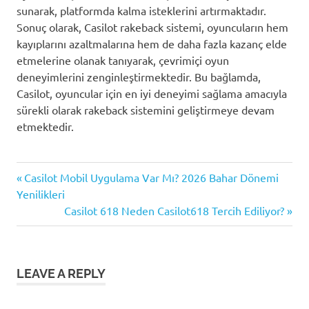
sunarak, platformda kalma isteklerini artırmaktadır.
Sonuç olarak, Casilot rakeback sistemi, oyuncuların hem
kayıplarını azaltmalarına hem de daha fazla kazanç elde
etmelerine olanak tanıyarak, çevrimiçi oyun
deneyimlerini zenginleştirmektedir. Bu bağlamda,
Casilot, oyuncular için en iyi deneyimi sağlama amacıyla
sürekli olarak rakeback sistemini geliştirmeye devam
etmektedir.
Casilot
Previous
Yazı
Casilot Mobil Uygulama Var Mı? 2026 Bahar Dönemi
bahis
Post:
Yenilikleri
gezinmesi
Online
Next
Casilot 618 Neden Casilot618 Tercih Ediliyor?
Oyun
Post:
Kazançları
Rakeback
Avantajları
LEAVE A REPLY