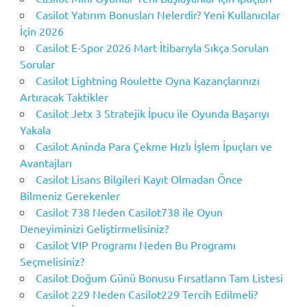
Casilot Yatırım Bonusları Nelerdir? Yeni Kullanıcılar
İçin 2026
Casilot E-Spor 2026 Mart İtibarıyla Sıkça Sorulan
Sorular
Casilot Lightning Roulette Oyna Kazançlarınızı
Artıracak Taktikler
Casilot Jetx 3 Stratejik İpucu ile Oyunda Başarıyı
Yakala
Casilot Aninda Para Çekme Hızlı İşlem İpuçları ve
Avantajları
Casilot Lisans Bilgileri Kayıt Olmadan Önce
Bilmeniz Gerekenler
Casilot 738 Neden Casilot738 ile Oyun
Deneyiminizi Geliştirmelisiniz?
Casilot VIP Programı Neden Bu Programı
Seçmelisiniz?
Casilot Doğum Günü Bonusu Fırsatların Tam Listesi
Casilot 229 Neden Casilot229 Tercih Edilmeli?