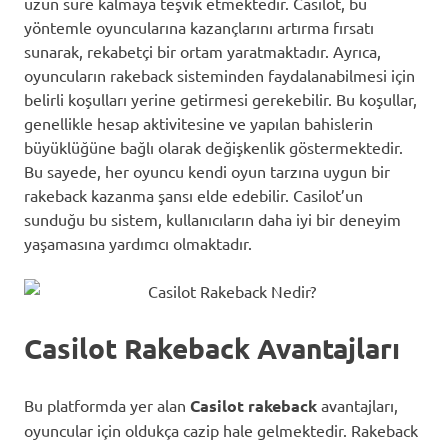
uzun süre kalmaya teşvik etmektedir. Casilot, bu
yöntemle oyuncularına kazançlarını artırma fırsatı
sunarak, rekabetçi bir ortam yaratmaktadır. Ayrıca,
oyuncuların rakeback sisteminden faydalanabilmesi için
belirli koşulları yerine getirmesi gerekebilir. Bu koşullar,
genellikle hesap aktivitesine ve yapılan bahislerin
büyüklüğüne bağlı olarak değişkenlik göstermektedir.
Bu sayede, her oyuncu kendi oyun tarzına uygun bir
rakeback kazanma şansı elde edebilir. Casilot’un
sunduğu bu sistem, kullanıcıların daha iyi bir deneyim
yaşamasına yardımcı olmaktadır.
Casilot Rakeback Avantajları
Bu platformda yer alan
Casilot rakeback
avantajları,
oyuncular için oldukça cazip hale gelmektedir. Rakeback