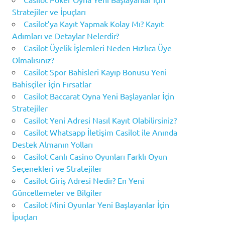
Stratejiler ve İpuçları
Casilot’ya Kayıt Yapmak Kolay Mı? Kayıt
Adımları ve Detaylar Nelerdir?
Casilot Üyelik İşlemleri Neden Hızlıca Üye
Olmalısınız?
Casilot Spor Bahisleri Kayıp Bonusu Yeni
Bahisçiler İçin Fırsatlar
Casilot Baccarat Oyna Yeni Başlayanlar İçin
Stratejiler
Casilot Yeni Adresi Nasıl Kayıt Olabilirsiniz?
Casilot Whatsapp İletişim Casilot ile Anında
Destek Almanın Yolları
Casilot Canlı Casino Oyunları Farklı Oyun
Seçenekleri ve Stratejiler
Casilot Giriş Adresi Nedir? En Yeni
Güncellemeler ve Bilgiler
Casilot Mini Oyunlar Yeni Başlayanlar İçin
İpuçları