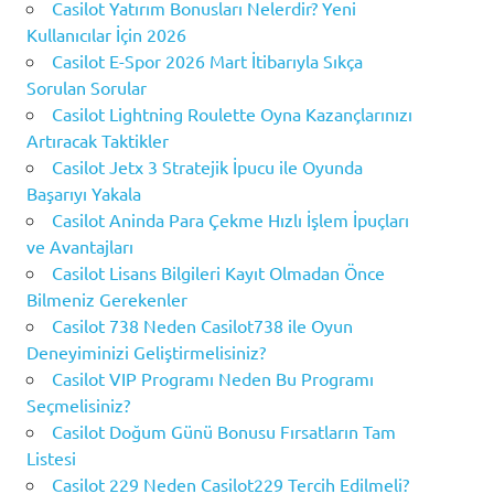
Casilot Yatırım Bonusları Nelerdir? Yeni
Kullanıcılar İçin 2026
Casilot E-Spor 2026 Mart İtibarıyla Sıkça
Sorulan Sorular
Casilot Lightning Roulette Oyna Kazançlarınızı
Artıracak Taktikler
Casilot Jetx 3 Stratejik İpucu ile Oyunda
Başarıyı Yakala
Casilot Aninda Para Çekme Hızlı İşlem İpuçları
ve Avantajları
Casilot Lisans Bilgileri Kayıt Olmadan Önce
Bilmeniz Gerekenler
Casilot 738 Neden Casilot738 ile Oyun
Deneyiminizi Geliştirmelisiniz?
Casilot VIP Programı Neden Bu Programı
Seçmelisiniz?
Casilot Doğum Günü Bonusu Fırsatların Tam
Listesi
Casilot 229 Neden Casilot229 Tercih Edilmeli?