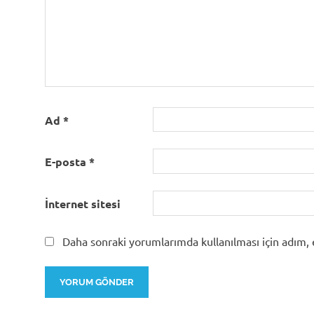
Ad
*
E-posta
*
İnternet sitesi
Daha sonraki yorumlarımda kullanılması için adım, 