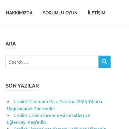
HAKKIMIZDA
SORUMLU OYUN
İLETIŞIM
ARA
Search
SEARCH
for:
SON YAZILAR
Casilot Minimum Para Yatırma 2026 Yılında
Uygulanacak Yöntemler
Casilot Casino İncelemesi Fırsatları ve
Eğlenceyi Keşfedin
Casilot Lisans Sorgulaması Hakkında Bilmeniz