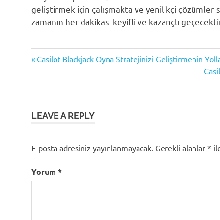
geliştirmek için çalışmakta ve yenilikçi çözümler
zamanın her dakikası keyifli ve kazançlı geçecektir
çevrimiçi
Previous
Yazı
Casilot Blackjack Oyna Stratejinizi Geliştirmenin Yolla
oyun
Post:
Nex
Casi
gezinmesi
mobil
Post
uyumlu
oyun
Slot
LEAVE A REPLY
Oyunları
E-posta adresiniz yayınlanmayacak.
Gerekli alanlar
*
il
Yorum
*