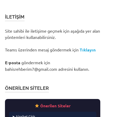
İLETIŞIM
Site sahibi ile iletişime geçmek için aşağıda yer alan
yöntemleri kullanabilirsiniz.
Teams üzerinden mesaj göndermek için
Tıklayın
E-posta
göndermek için
bahisrehberim7@gmail.com
adresini kullanın.
ÖNERILEN SITELER
Önerilen Siteler
➤ Ajaxbet Giriş