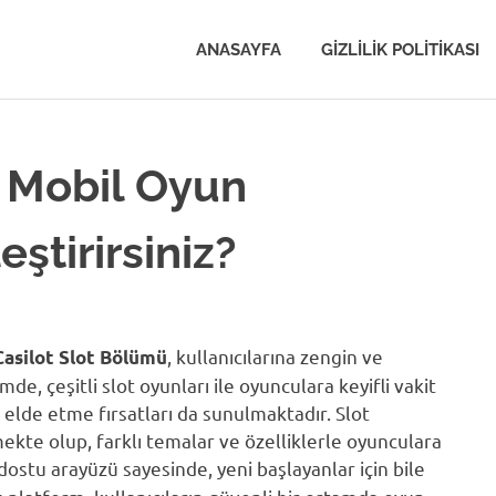
ANASAYFA
GIZLILIK POLITIKASI
ü Mobil Oyun
eştirirsiniz?
, kullanıcılarına zengin ve
Casilot Slot Bölümü
e, çeşitli slot oyunları ile oyunculara keyifli vakit
elde etme fırsatları da sunulmaktadır. Slot
mekte olup, farklı temalar ve özelliklerle oyunculara
ı dostu arayüzü sayesinde, yeni başlayanlar için bile