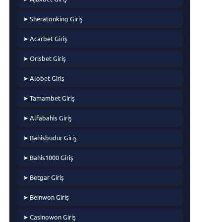
➤ Sheratonking Giriş
➤ Acarbet Giriş
➤ Orisbet Giriş
➤ Alobet Giriş
➤ Tamambet Giriş
➤ Alfabahis Giriş
➤ Bahisbudur Giriş
➤ Bahis1000 Giriş
➤ Betgar Giriş
➤ Beinwon Giriş
➤ Casinowon Giriş