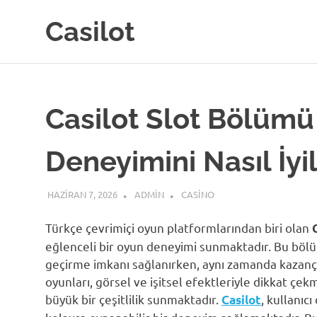
Skip
Casilot
to
content
Casilot Slot Bölüm
Deneyimini Nasıl İyil
HAZIRAN 7, 2026
ADMIN
CASINO
Türkçe çevrimiçi oyun platformlarından biri olan
eğlenceli bir oyun deneyimi sunmaktadır. Bu bölümd
geçirme imkanı sağlanırken, aynı zamanda kazanç 
oyunları, görsel ve işitsel efektleriyle dikkat çek
büyük bir çeşitlilik sunmaktadır.
, kullanıc
Casilot