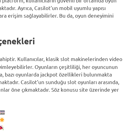
 platform, kullanıcıların güvenli bir ortamda oyun
ktadır. Ayrıca, Casilot’un mobil uyumlu yapısı
ra erişim sağlayabilirler. Bu da, oyun deneyimini
çenekleri
ahiptir. Kullanıcılar, klasik slot makinelerinden video
imleyebilirler. Oyunların çeşitliliği, her oyuncunun
ca, bazı oyunlarda jackpot özellikleri bulunmakta
aktadır. Casilot’un sunduğu slot oyunları arasında,
yunlar öne çıkmaktadır. Söz konusu site üzerinde yer