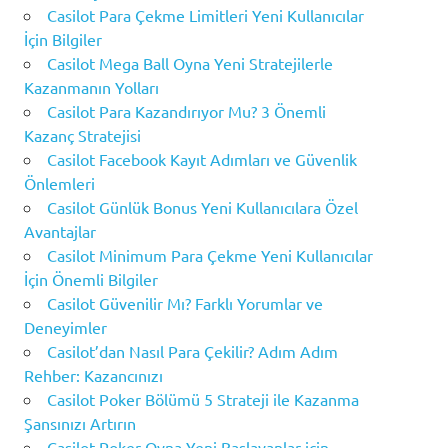
Casilot Para Çekme Limitleri Yeni Kullanıcılar
İçin Bilgiler
Casilot Mega Ball Oyna Yeni Stratejilerle
Kazanmanın Yolları
Casilot Para Kazandırıyor Mu? 3 Önemli
Kazanç Stratejisi
Casilot Facebook Kayıt Adımları ve Güvenlik
Önlemleri
Casilot Günlük Bonus Yeni Kullanıcılara Özel
Avantajlar
Casilot Minimum Para Çekme Yeni Kullanıcılar
İçin Önemli Bilgiler
Casilot Güvenilir Mı? Farklı Yorumlar ve
Deneyimler
Casilot’dan Nasıl Para Çekilir? Adım Adım
Rehber: Kazancınızı
Casilot Poker Bölümü 5 Strateji ile Kazanma
Şansınızı Artırın
Casilot Poker Oyna Yeni Başlayanlar için