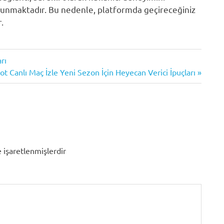
 sunmaktadır. Bu nedenle, platformda geçireceğiniz
.
rı
t
lot Canlı Maç İzle Yeni Sezon İçin Heyecan Verici İpuçları
:
e işaretlenmişlerdir