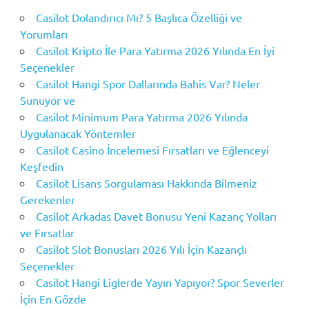
Casilot Dolandırıcı Mı? 5 Başlıca Özelliği ve
Yorumları
Casilot Kripto İle Para Yatırma 2026 Yılında En İyi
Seçenekler
Casilot Hangi Spor Dallarında Bahis Var? Neler
Sunuyor ve
Casilot Minimum Para Yatırma 2026 Yılında
Uygulanacak Yöntemler
Casilot Casino İncelemesi Fırsatları ve Eğlenceyi
Keşfedin
Casilot Lisans Sorgulaması Hakkında Bilmeniz
Gerekenler
Casilot Arkadas Davet Bonusu Yeni Kazanç Yolları
ve Fırsatlar
Casilot Slot Bonusları 2026 Yılı İçin Kazançlı
Seçenekler
Casilot Hangi Liglerde Yayın Yapıyor? Spor Severler
İçin En Gözde