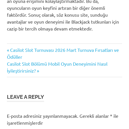
an oyuna erişimini kolaylaştırmaktadır. Bu da,
oyuncuların oyun keyfini artıran bir diğer önemli
faktördür. Sonuç olarak, söz konusu site, sunduğu
avantajlar ve oyun deneyimi ile Blackjack tutkunları için
cazip bir tercih olmaya devam etmektedir.
Blackjack
Previous
Yazı
Casilot Slot Turnuvası 2026 Mart Turnuva Fırsatları ve
Stratejileri
Post:
Ödüller
gezinmesi
Casilot
Next
Casilot Slot Bölümü Mobil Oyun Deneyimini Nasıl
Oyun
Post:
İyileştirirsiniz?
Online
Kart
Oyunları
LEAVE A REPLY
E-posta adresiniz yayınlanmayacak.
Gerekli alanlar
*
ile
işaretlenmişlerdir