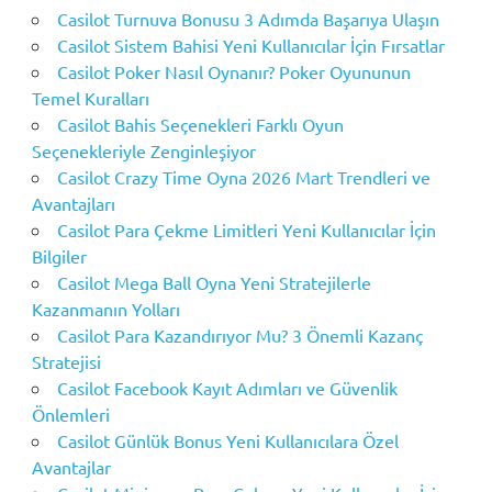
Casilot Turnuva Bonusu 3 Adımda Başarıya Ulaşın
Casilot Sistem Bahisi Yeni Kullanıcılar İçin Fırsatlar
Casilot Poker Nasıl Oynanır? Poker Oyununun
Temel Kuralları
Casilot Bahis Seçenekleri Farklı Oyun
Seçenekleriyle Zenginleşiyor
Casilot Crazy Time Oyna 2026 Mart Trendleri ve
Avantajları
Casilot Para Çekme Limitleri Yeni Kullanıcılar İçin
Bilgiler
Casilot Mega Ball Oyna Yeni Stratejilerle
Kazanmanın Yolları
Casilot Para Kazandırıyor Mu? 3 Önemli Kazanç
Stratejisi
Casilot Facebook Kayıt Adımları ve Güvenlik
Önlemleri
Casilot Günlük Bonus Yeni Kullanıcılara Özel
Avantajlar