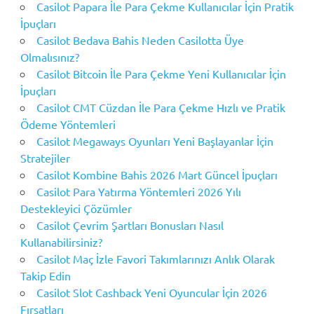
Casilot Papara İle Para Çekme Kullanıcılar İçin Pratik
İpuçları
Casilot Bedava Bahis Neden Casilotta Üye
Olmalısınız?
Casilot Bitcoin İle Para Çekme Yeni Kullanıcılar İçin
İpuçları
Casilot CMT Cüzdan İle Para Çekme Hızlı ve Pratik
Ödeme Yöntemleri
Casilot Megaways Oyunları Yeni Başlayanlar İçin
Stratejiler
Casilot Kombine Bahis 2026 Mart Güncel İpuçları
Casilot Para Yatırma Yöntemleri 2026 Yılı
Destekleyici Çözümler
Casilot Çevrim Şartları Bonusları Nasıl
Kullanabilirsiniz?
Casilot Maç İzle Favori Takımlarınızı Anlık Olarak
Takip Edin
Casilot Slot Cashback Yeni Oyuncular İçin 2026
Fırsatları