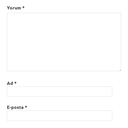
Yorum
*
Ad
*
E-posta
*