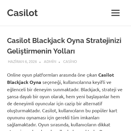
Skip
to
Casilot
MENU
content
Casilot Blackjack Oyna Stratejinizi
Geliştirmenin Yolları
HAZIRAN 6, 2026
ADMIN
CASINO
Online oyun platformları arasında öne çıkan
Casilot
Blackjack Oyna
seçeneği, kullanıcılarına keyifli ve
eğlenceli bir deneyim sunmaktadır. Blackjack, strateji ve
şansa dayalı bir oyun olarak, hem yeni başlayanlar hem
de deneyimli oyuncular için cazip bir alternatif
oluşturmaktadır. Casilot, kullanıcıların bu popüler kart
oyununu oynaması için gerekli tüm imkanları
sağlamaktadır. Oyun sırasında, kullanıcıların dikkat