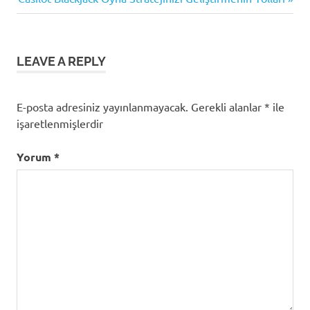
Turnuva
Post:
Slot
Oyunları
LEAVE A REPLY
E-posta adresiniz yayınlanmayacak.
Gerekli alanlar
*
ile
işaretlenmişlerdir
Yorum
*