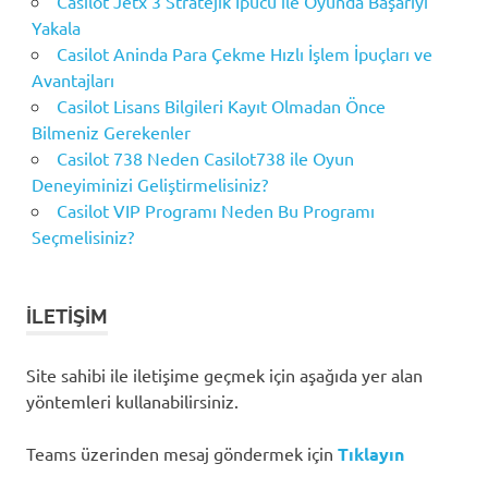
Casilot Jetx 3 Stratejik İpucu ile Oyunda Başarıyı
Yakala
Casilot Aninda Para Çekme Hızlı İşlem İpuçları ve
Avantajları
Casilot Lisans Bilgileri Kayıt Olmadan Önce
Bilmeniz Gerekenler
Casilot 738 Neden Casilot738 ile Oyun
Deneyiminizi Geliştirmelisiniz?
Casilot VIP Programı Neden Bu Programı
Seçmelisiniz?
İLETIŞIM
Site sahibi ile iletişime geçmek için aşağıda yer alan
yöntemleri kullanabilirsiniz.
Teams üzerinden mesaj göndermek için
Tıklayın