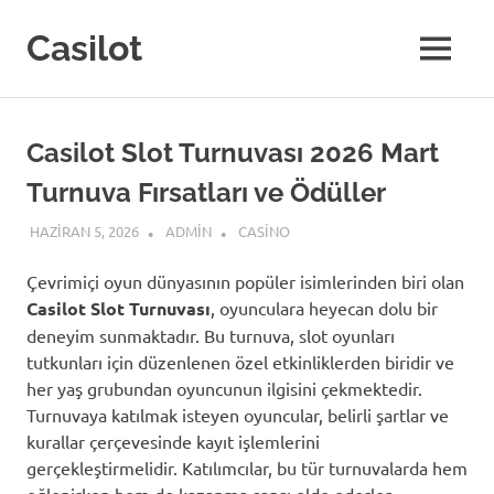
Skip
to
Casilot
MENU
content
Casilot Slot Turnuvası 2026 Mart
Turnuva Fırsatları ve Ödüller
HAZIRAN 5, 2026
ADMIN
CASINO
Çevrimiçi oyun dünyasının popüler isimlerinden biri olan
Casilot Slot Turnuvası
, oyunculara heyecan dolu bir
deneyim sunmaktadır. Bu turnuva, slot oyunları
tutkunları için düzenlenen özel etkinliklerden biridir ve
her yaş grubundan oyuncunun ilgisini çekmektedir.
Turnuvaya katılmak isteyen oyuncular, belirli şartlar ve
kurallar çerçevesinde kayıt işlemlerini
gerçekleştirmelidir. Katılımcılar, bu tür turnuvalarda hem
eğlenirken hem de kazanma şansı elde ederler.