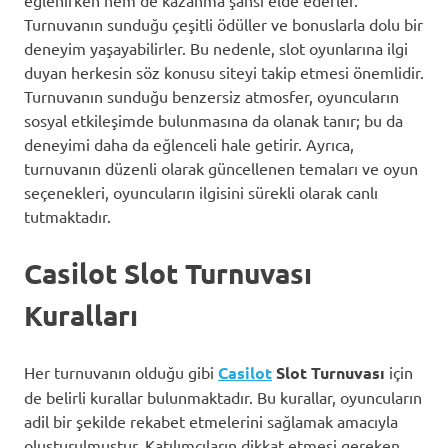
Turnuvanın sunduğu çeşitli ödüller ve bonuslarla dolu bir
deneyim yaşayabilirler. Bu nedenle, slot oyunlarına ilgi
duyan herkesin söz konusu siteyi takip etmesi önemlidir.
Turnuvanın sunduğu benzersiz atmosfer, oyuncuların
sosyal etkileşimde bulunmasına da olanak tanır; bu da
deneyimi daha da eğlenceli hale getirir. Ayrıca,
turnuvanın düzenli olarak güncellenen temaları ve oyun
seçenekleri, oyuncuların ilgisini sürekli olarak canlı
tutmaktadır.
Casilot Slot Turnuvası
Kuralları
Her turnuvanın olduğu gibi
Casilot
Slot Turnuvası
için
de belirli kurallar bulunmaktadır. Bu kurallar, oyuncuların
adil bir şekilde rekabet etmelerini sağlamak amacıyla
oluşturulmuştur. Katılımcıların dikkat etmesi gereken