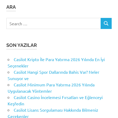
ARA
Search
SEARCH
for:
SON YAZILAR
Casilot Kripto İle Para Yatırma 2026 Yılında En İyi
Seçenekler
Casilot Hangi Spor Dallarında Bahis Var? Neler
Sunuyor ve
Casilot Minimum Para Yatırma 2026 Yılında
Uygulanacak Yöntemler
Casilot Casino İncelemesi Fırsatları ve Eğlenceyi
Keşfedin
Casilot Lisans Sorgulaması Hakkında Bilmeniz
Gerekenler