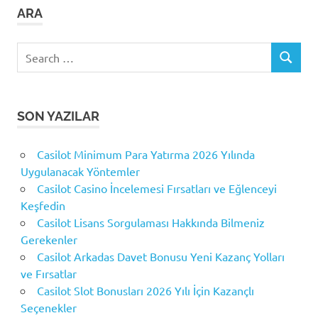
ARA
Search
SEARCH
for:
SON YAZILAR
Casilot Minimum Para Yatırma 2026 Yılında
Uygulanacak Yöntemler
Casilot Casino İncelemesi Fırsatları ve Eğlenceyi
Keşfedin
Casilot Lisans Sorgulaması Hakkında Bilmeniz
Gerekenler
Casilot Arkadas Davet Bonusu Yeni Kazanç Yolları
ve Fırsatlar
Casilot Slot Bonusları 2026 Yılı İçin Kazançlı
Seçenekler