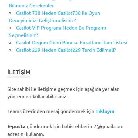
Bilmeniz Gerekenler
Casilot 738 Neden Casilot738 ile Oyun
Deneyiminizi Geliştirmelisiniz?
Casilot VIP Programı Neden Bu Programı
Seçmelisiniz?
Casilot Doğum Günü Bonusu Fırsatların Tam Listesi
Casilot 229 Neden Casilot229 Tercih Edilmeli?
İLETIŞIM
Site sahibi ile iletişime geçmek için aşağıda yer alan
yöntemleri kullanabilirsiniz.
Teams üzerinden mesaj göndermek için
Tıklayın
E-posta
göndermek için
bahisrehberim7@gmail.com
adresini kullanın.