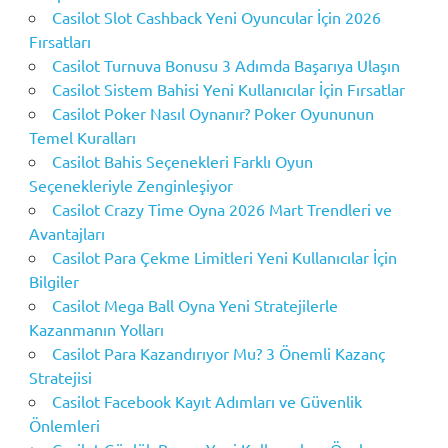
Casilot Slot Cashback Yeni Oyuncular İçin 2026
Fırsatları
Casilot Turnuva Bonusu 3 Adımda Başarıya Ulaşın
Casilot Sistem Bahisi Yeni Kullanıcılar İçin Fırsatlar
Casilot Poker Nasıl Oynanır? Poker Oyununun
Temel Kuralları
Casilot Bahis Seçenekleri Farklı Oyun
Seçenekleriyle Zenginleşiyor
Casilot Crazy Time Oyna 2026 Mart Trendleri ve
Avantajları
Casilot Para Çekme Limitleri Yeni Kullanıcılar İçin
Bilgiler
Casilot Mega Ball Oyna Yeni Stratejilerle
Kazanmanın Yolları
Casilot Para Kazandırıyor Mu? 3 Önemli Kazanç
Stratejisi
Casilot Facebook Kayıt Adımları ve Güvenlik
Önlemleri