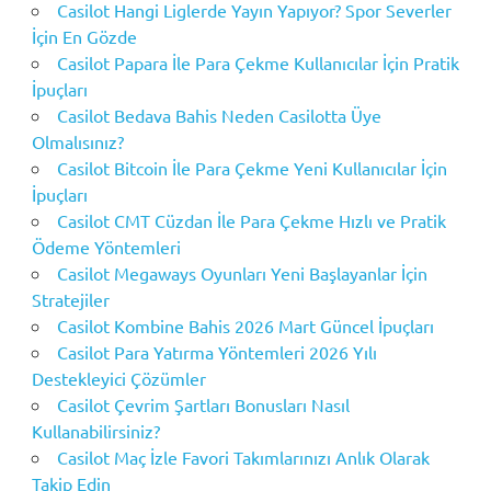
Casilot Hangi Liglerde Yayın Yapıyor? Spor Severler
İçin En Gözde
Casilot Papara İle Para Çekme Kullanıcılar İçin Pratik
İpuçları
Casilot Bedava Bahis Neden Casilotta Üye
Olmalısınız?
Casilot Bitcoin İle Para Çekme Yeni Kullanıcılar İçin
İpuçları
Casilot CMT Cüzdan İle Para Çekme Hızlı ve Pratik
Ödeme Yöntemleri
Casilot Megaways Oyunları Yeni Başlayanlar İçin
Stratejiler
Casilot Kombine Bahis 2026 Mart Güncel İpuçları
Casilot Para Yatırma Yöntemleri 2026 Yılı
Destekleyici Çözümler
Casilot Çevrim Şartları Bonusları Nasıl
Kullanabilirsiniz?
Casilot Maç İzle Favori Takımlarınızı Anlık Olarak
Takip Edin