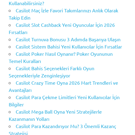
Kullanabilirsiniz?
Casilot Maç İzle Favori Takımlarınızı Anlık Olarak
Takip Edin
Casilot Slot Cashback Yeni Oyuncular İçin 2026
Fırsatları
Casilot Turnuva Bonusu 3 Adımda Başarıya Ulaşın
Casilot Sistem Bahisi Yeni Kullanıcılar İçin Fırsatlar
Casilot Poker Nasıl Oynanır? Poker Oyununun
Temel Kuralları
Casilot Bahis Seçenekleri Farklı Oyun
Seçenekleriyle Zenginleşiyor
Casilot Crazy Time Oyna 2026 Mart Trendleri ve
Avantajları
Casilot Para Çekme Limitleri Yeni Kullanıcılar İçin
Bilgiler
Casilot Mega Ball Oyna Yeni Stratejilerle
Kazanmanın Yolları
Casilot Para Kazandırıyor Mu? 3 Önemli Kazanç
Stratejisi