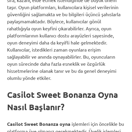
taşır. Oyun platformları, kullanıcılara kişisel verilerinin
güvenliğini sağlamakta ve bu bilgileri üçüncü şahıslarla
paylaşmamaktadır. Böylece, kullanıcılar gönül
rahatlığıyla oyun keyfini çıkarabilirler. Ayrıca, oyun
platformlarının kullanıcı dostu arayüzleri sayesinde,
oyun deneyimi daha da keyifli hale gelmektedir.
Kullanıcılar, istedikleri zaman oyunlara erişim
sağlayabilir ve anında oynayabilirler. Bu, oyuncuların
oyun sürecinde daha fazla esneklik ve özgürlük
hissetmelerine olanak tanır ve bu da genel deneyimi
olumlu yönde etkiler.
Casilot Sweet Bonanza Oyna
Nasıl Başlanır?
Casilot Sweet Bonanza oyna
işlemleri için öncelikle bu
platforma üye olmanız gerekmektedir. Üyelik işlemleri,