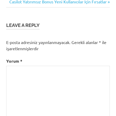
Post:
Next
Casilot Yatırımsız Bonus Yeni Kullanıcılar İçin Fırsatlar
deneyimi
gezinmesi
Post:
Online
oyun
güvenliği
LEAVE A REPLY
Sweet
Bonanza
kayıt
E-posta adresiniz yayınlanmayacak.
Gerekli alanlar
*
ile
işaretlenmişlerdir
Yorum
*