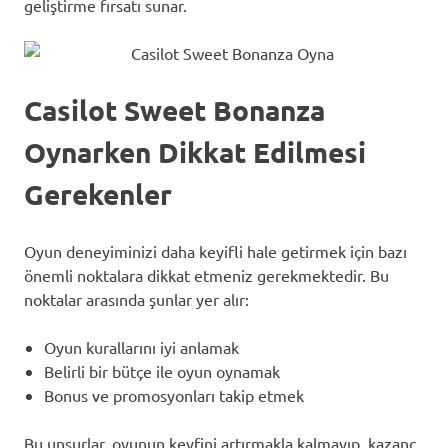
geliştirme fırsatı sunar.
Casilot Sweet Bonanza
Oynarken Dikkat Edilmesi
Gerekenler
Oyun deneyiminizi daha keyifli hale getirmek için bazı
önemli noktalara dikkat etmeniz gerekmektedir. Bu
noktalar arasında şunlar yer alır:
Oyun kurallarını iyi anlamak
Belirli bir bütçe ile oyun oynamak
Bonus ve promosyonları takip etmek
Bu unsurlar, oyunun keyfini artırmakla kalmayıp, kazanç