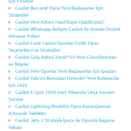
İçin Fırsatlar
Casilot Baccarat Oyna Yeni Başlayanlar İçin
Stratejiler
Casilot Yeni Adresi Nasıl Kayıt Olabilirsiniz?
Casilot Whatsapp İletişim Casilot ile Anında Destek
Almanın Yolları
Casilot Canlı Casino Oyunları Farklı Oyun
Seçenekleri ve Stratejiler
Casilot Giriş Adresi Nedir? En Yeni Güncellemeler
ve Bilgiler
Casilot Mini Oyunlar Yeni Başlayanlar İçin İpuçları
Casilot Yatırım Bonusları Nelerdir? Yeni Kullanıcılar
İçin 2026
Casilot E-Spor 2026 Mart İtibarıyla Sıkça Sorulan
Sorular
Casilot Lightning Roulette Oyna Kazançlarınızı
Artıracak Taktikler
Casilot Jetx 3 Stratejik İpucu ile Oyunda Başarıyı
Yakala