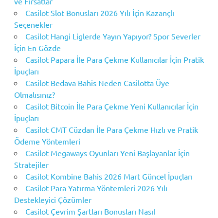
ve Fırsatlar
Casilot Slot Bonusları 2026 Yılı İçin Kazançlı
Seçenekler
Casilot Hangi Liglerde Yayın Yapıyor? Spor Severler
İçin En Gözde
Casilot Papara İle Para Çekme Kullanıcılar İçin Pratik
İpuçları
Casilot Bedava Bahis Neden Casilotta Üye
Olmalısınız?
Casilot Bitcoin İle Para Çekme Yeni Kullanıcılar İçin
İpuçları
Casilot CMT Cüzdan İle Para Çekme Hızlı ve Pratik
Ödeme Yöntemleri
Casilot Megaways Oyunları Yeni Başlayanlar İçin
Stratejiler
Casilot Kombine Bahis 2026 Mart Güncel İpuçları
Casilot Para Yatırma Yöntemleri 2026 Yılı
Destekleyici Çözümler
Casilot Çevrim Şartları Bonusları Nasıl