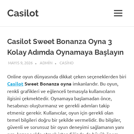
Skip
to
Casilot
MENU
content
Casilot Sweet Bonanza Oyna 3
Kolay Adımda Oynamaya Başlayın
MAYIS 9, 2026
ADMIN
CASINO
Online oyun dünyasında dikkat çeken seçeneklerden biri
Casilot
Sweet Bonanza oyna
imkanlarıdır. Bu oyun,
renkli grafikleri ve eğlenceli temasıyla kullanıcıların
ilgisini çekmektedir. Oynamaya başlamadan önce,
hesabınızı oluşturmanız ve gerekli adımları takip
etmeniz gerekir. Kullanıcılar, oyun için gerekli olan
temel bilgileri doğru bir şekilde vermelidir. Bu bilgiler,
güvenli ve sorunsuz bir oyun deneyimi sağlamanın yanı
sıra, kazanç elde etmek istendiğinde de büyük önem