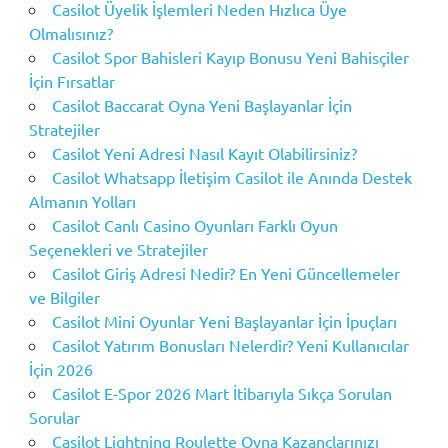
Casilot Üyelik İşlemleri Neden Hızlıca Üye
Olmalısınız?
Casilot Spor Bahisleri Kayıp Bonusu Yeni Bahisçiler
İçin Fırsatlar
Casilot Baccarat Oyna Yeni Başlayanlar İçin
Stratejiler
Casilot Yeni Adresi Nasıl Kayıt Olabilirsiniz?
Casilot Whatsapp İletişim Casilot ile Anında Destek
Almanın Yolları
Casilot Canlı Casino Oyunları Farklı Oyun
Seçenekleri ve Stratejiler
Casilot Giriş Adresi Nedir? En Yeni Güncellemeler
ve Bilgiler
Casilot Mini Oyunlar Yeni Başlayanlar İçin İpuçları
Casilot Yatırım Bonusları Nelerdir? Yeni Kullanıcılar
İçin 2026
Casilot E-Spor 2026 Mart İtibarıyla Sıkça Sorulan
Sorular
Casilot Lightning Roulette Oyna Kazançlarınızı