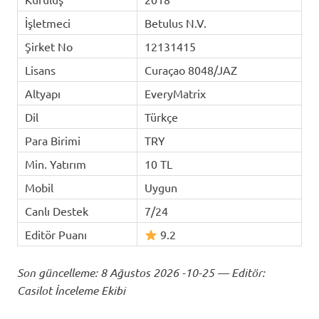
İşletmeci
Betulus N.V.
Şirket No
12131415
Lisans
Curaçao 8048/JAZ
Altyapı
EveryMatrix
Dil
Türkçe
Para Birimi
TRY
Min. Yatırım
10 TL
Mobil
Uygun
Canlı Destek
7/24
Editör Puanı
9.2
Son güncelleme: 8 Ağustos 2026 -10-25 — Editör:
Casilot İnceleme Ekibi