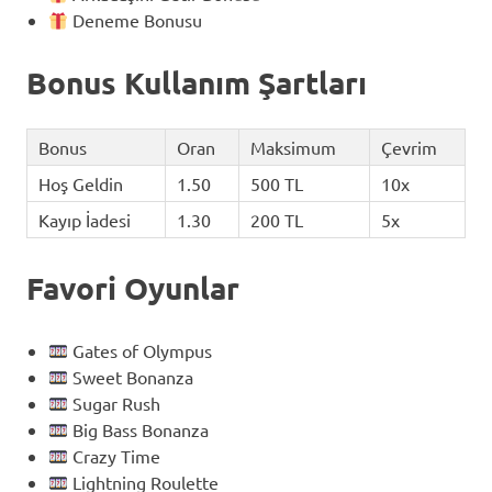
Deneme Bonusu
Bonus Kullanım Şartları
Bonus
Oran
Maksimum
Çevrim
Hoş Geldin
1.50
500 TL
10x
Kayıp İadesi
1.30
200 TL
5x
Favori Oyunlar
Gates of Olympus
Sweet Bonanza
Sugar Rush
Big Bass Bonanza
Crazy Time
Lightning Roulette