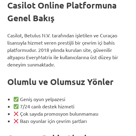
Casilot Online Platformuna
Genel Bakış
Casilot, Betulus N.V. tarafından işletilen ve Curaçao
lisansıyla hizmet veren prestijli bir çevrim içi bahis
platformudur. 2018 yılında kurulan site, güvenilir
altyapısı EveryMatrix ile kullanıcılarına üst düzey bir
deneyim sunmaktadır.
Olumlu ve Olumsuz Yönler
Geniş oyun yelpazesi
7/24 canlı destek hizmeti
Çok sayıda promosyon bulunmaması
Bazı oyunlar için çevrim şartları