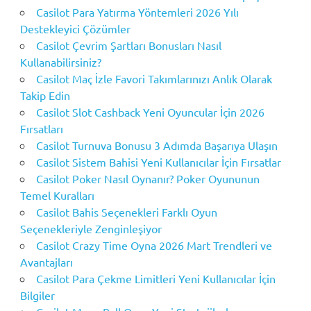
Casilot Para Yatırma Yöntemleri 2026 Yılı
Destekleyici Çözümler
Casilot Çevrim Şartları Bonusları Nasıl
Kullanabilirsiniz?
Casilot Maç İzle Favori Takımlarınızı Anlık Olarak
Takip Edin
Casilot Slot Cashback Yeni Oyuncular İçin 2026
Fırsatları
Casilot Turnuva Bonusu 3 Adımda Başarıya Ulaşın
Casilot Sistem Bahisi Yeni Kullanıcılar İçin Fırsatlar
Casilot Poker Nasıl Oynanır? Poker Oyununun
Temel Kuralları
Casilot Bahis Seçenekleri Farklı Oyun
Seçenekleriyle Zenginleşiyor
Casilot Crazy Time Oyna 2026 Mart Trendleri ve
Avantajları
Casilot Para Çekme Limitleri Yeni Kullanıcılar İçin
Bilgiler